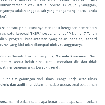
duhan tersebut. Wakil Ketua Koperasi TKBM, Jolly Sanggam,
ngannya adalah anggota sah yang mengantongi Kartu Tanda
tan".
ana salah satu poin utamanya menuntut ketegasan pemerintah
han, satu koperasi TKBM"
sesuai amanat PP Nomor 7 Tahun
lan program kesejahteraan yang telah berjalan, seperti
gsuran
yang kini telah ditempati oleh 750 anggotanya.
kretaris Daerah Provinsi Lampung,
Marindo Kurniawan
. Saat
imatum kedua belah pihak untuk menahan diri dan tidak
pat mengganggu arus logistik daerah.
nkan tim gabungan dari Dinas Tenaga Kerja serta Dinas
 teknis dan audit mendalam
terhadap operasional pelabuhan
bersama. Ini bukan soal siapa benar atau siapa salah, bukan