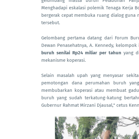
gelombang massa buruh Pelabuhan Panjan
Menghadapi eskalasi polemik Tenaga Kerja B
bergerak cepat membuka ruang dialog guna mer
tersebut.
Gelombang pertama datang dari Forum Bur
Dewan Penasehatnya, A. Kennedy, kelompok 
buruh senilai Rp24 miliar per tahun
yang di
mekanisme koperasi.
Selain masalah upah yang menyasar sekita
pemotongan dana perumahan buruh yang di
membubarkan koperasi atau membuat gaduh
buruh yang sudah terkatung-katung bertah
Gubernur Rahmat Mirzani Djausal," cetus Ken