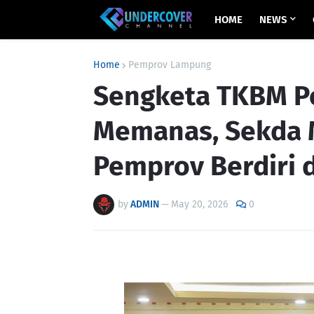
HOME
NEWS
Home
Pemprov Lampung
Sengketa TKBM P
Memanas, Sekda 
Pemprov Berdiri d
by
ADMIN
—
May 20, 2026
0