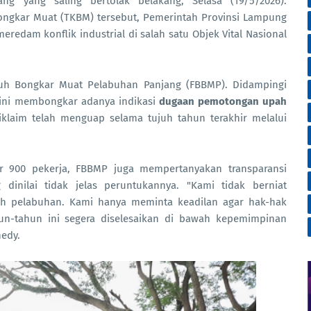
g yang saling bertolak belakang, Selasa (19/5/2026).
ongkar Muat (TKBM) tersebut, Pemerintah Provinsi Lampung
edam konflik industrial di salah satu Objek Vital Nasional
uh Bongkar Muat Pelabuhan Panjang (FBBMP). Didampingi
ini membongkar adanya indikasi
dugaan pemotongan upah
klaim telah menguap selama tujuh tahun terakhir melalui
r 900 pekerja, FBBMP juga mempertanyakan transparansi
nilai tidak jelas peruntukannya. "Kami tidak berniat
 pelabuhan. Kami hanya meminta keadilan agar hak-hak
un-tahun ini segera diselesaikan di bawah kepemimpinan
nedy.