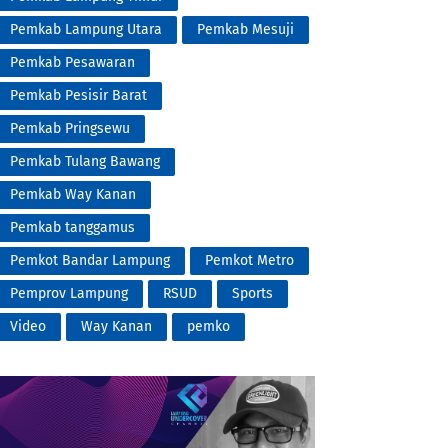
Pemkab Lampung Utara
Pemkab Mesuji
Pemkab Pesawaran
Pemkab Pesisir Barat
Pemkab Pringsewu
Pemkab Tulang Bawang
Pemkab Way Kanan
Pemkab tanggamus
Pemkot Bandar Lampung
Pemkot Metro
Pemprov Lampung
RSUD
Sports
Video
Way Kanan
pemko