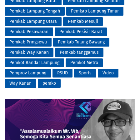
Pemkab Lampung Barat
Pemkab Lampung Selatan
Pemkab Lampung Tengah
Pemkab Lampung Timur
Pemkab Lampung Utara
Pemkab Mesuji
Pemkab Pesawaran
Pemkab Pesisir Barat
Pemkab Pringsewu
Pemkab Tulang Bawang
Pemkab Way Kanan
Pemkab tanggamus
Pemkot Bandar Lampung
Pemkot Metro
Pemprov Lampung
RSUD
Sports
Video
Way Kanan
pemko