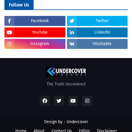
Follow Us
Facebook
Twitter
YouTube
LinkedIn
Instagram
VKontakte
The Truth Uncovered
Design by - Undercover
Home
About
Contact Us
Editor
Disclaimer