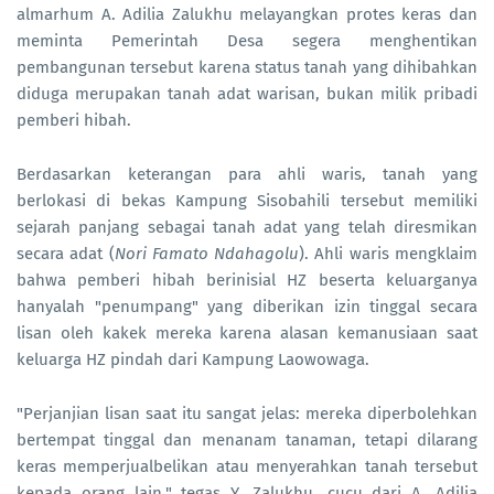
almarhum A. Adilia Zalukhu melayangkan protes keras dan
meminta Pemerintah Desa segera menghentikan
pembangunan tersebut karena status tanah yang dihibahkan
diduga merupakan tanah adat warisan, bukan milik pribadi
pemberi hibah.
Berdasarkan keterangan para ahli waris, tanah yang
berlokasi di bekas Kampung Sisobahili tersebut memiliki
sejarah panjang sebagai tanah adat yang telah diresmikan
secara adat (
Nori Famato Ndahagolu
). Ahli waris mengklaim
bahwa pemberi hibah berinisial HZ beserta keluarganya
hanyalah "penumpang" yang diberikan izin tinggal secara
lisan oleh kakek mereka karena alasan kemanusiaan saat
keluarga HZ pindah dari Kampung Laowowaga.
"Perjanjian lisan saat itu sangat jelas: mereka diperbolehkan
bertempat tinggal dan menanam tanaman, tetapi dilarang
keras memperjualbelikan atau menyerahkan tanah tersebut
kepada orang lain," tegas Y. Zalukhu, cucu dari A. Adilia