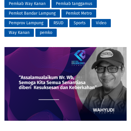
Pemkab Way Kanan
Pemkab tanggamus
Pemkot Bandar Lampung
Pemkot Metro
Pemprov Lampung
RSUD
Sports
Video
Way Kanan
pemko