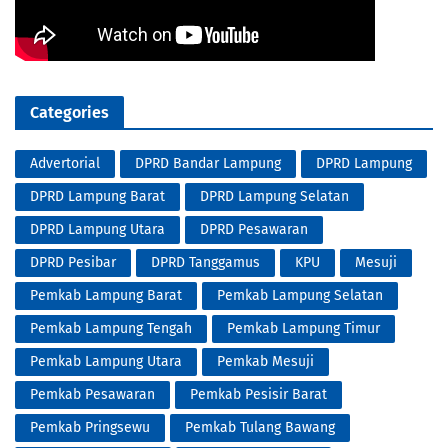
Categories
Advertorial
DPRD Bandar Lampung
DPRD Lampung
DPRD Lampung Barat
DPRD Lampung Selatan
DPRD Lampung Utara
DPRD Pesawaran
DPRD Pesibar
DPRD Tanggamus
KPU
Mesuji
Pemkab Lampung Barat
Pemkab Lampung Selatan
Pemkab Lampung Tengah
Pemkab Lampung Timur
Pemkab Lampung Utara
Pemkab Mesuji
Pemkab Pesawaran
Pemkab Pesisir Barat
Pemkab Pringsewu
Pemkab Tulang Bawang