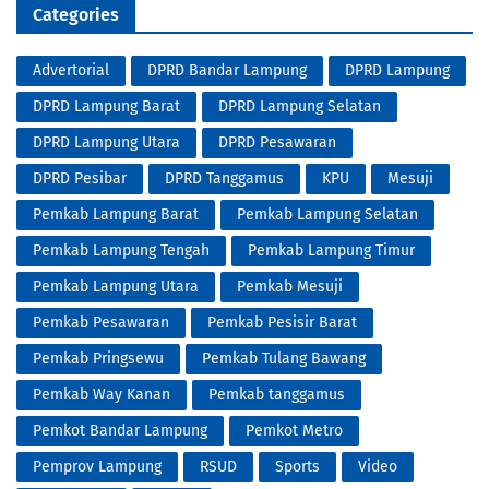
Categories
Advertorial
DPRD Bandar Lampung
DPRD Lampung
DPRD Lampung Barat
DPRD Lampung Selatan
DPRD Lampung Utara
DPRD Pesawaran
DPRD Pesibar
DPRD Tanggamus
KPU
Mesuji
Pemkab Lampung Barat
Pemkab Lampung Selatan
Pemkab Lampung Tengah
Pemkab Lampung Timur
Pemkab Lampung Utara
Pemkab Mesuji
Pemkab Pesawaran
Pemkab Pesisir Barat
Pemkab Pringsewu
Pemkab Tulang Bawang
Pemkab Way Kanan
Pemkab tanggamus
Pemkot Bandar Lampung
Pemkot Metro
Pemprov Lampung
RSUD
Sports
Video