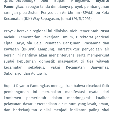
(
groundbreaking
) oleh Bupati Pringsewu,
Riyanto
Pamungkas
, sebagai tanda dimulainya proyek pembangunan
jaringan pipa Sistem Penyediaan Air Minum (SPAM) Ibu Kota
Kecamatan (IKK) Way Sepagasan, Jumat (29/5/2026).
Proyek berskala regional ini diinisiasi oleh Pemerintah Pusat
melalui Kementerian Pekerjaan Umum, Direktorat Jenderal
Cipta Karya, via Balai Penataan Bangunan, Prasarana dan
Kawasan (BPBPK) Lampung. Infrastruktur penyediaan air
bersih ini nantinya akan mengintervensi serta memperkuat
suplai kebutuhan domestik masyarakat di tiga wilayah
kecamatan sekaligus, yakni Kecamatan Banyumas,
Sukoharjo, dan Adiluwih.
Bupati Riyanto Pamungkas menegaskan bahwa eksekusi fisik
pembangunan ini merupakan manifestasi nyata dari
komitmen pemerintah dalam mendongkrak kualitas
pelayanan dasar. Ketersediaan air minum yang layak, aman,
dan berkelanjutan dinilai menjadi indikator paling vital