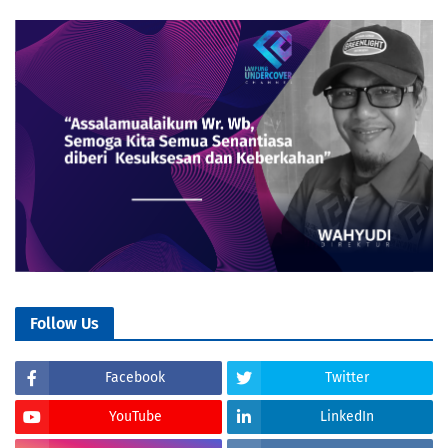
Follow Us
Facebook
Twitter
YouTube
LinkedIn