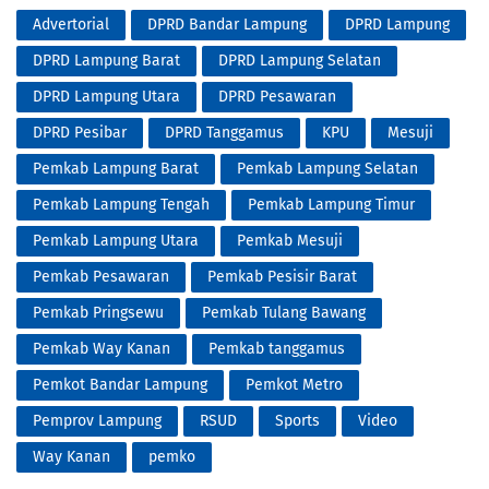
Advertorial
DPRD Bandar Lampung
DPRD Lampung
DPRD Lampung Barat
DPRD Lampung Selatan
DPRD Lampung Utara
DPRD Pesawaran
DPRD Pesibar
DPRD Tanggamus
KPU
Mesuji
Pemkab Lampung Barat
Pemkab Lampung Selatan
Pemkab Lampung Tengah
Pemkab Lampung Timur
Pemkab Lampung Utara
Pemkab Mesuji
Pemkab Pesawaran
Pemkab Pesisir Barat
Pemkab Pringsewu
Pemkab Tulang Bawang
Pemkab Way Kanan
Pemkab tanggamus
Pemkot Bandar Lampung
Pemkot Metro
Pemprov Lampung
RSUD
Sports
Video
Way Kanan
pemko