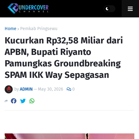
Home
Pemkab Pringsewu
Kucurkan Rp32,58 Miliar dari
APBN, Bupati Riyanto
Pamungkas Groundbreaking
SPAM IKK Way Sepagasan
by
ADMIN
—
May 30, 2026
0