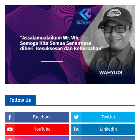
Follow Us
Facebook
Twitter
YouTube
LinkedIn