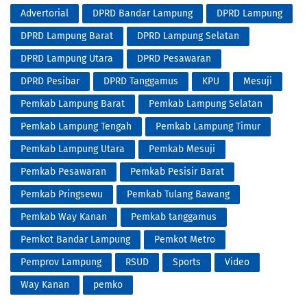
Advertorial
DPRD Bandar Lampung
DPRD Lampung
DPRD Lampung Barat
DPRD Lampung Selatan
DPRD Lampung Utara
DPRD Pesawaran
DPRD Pesibar
DPRD Tanggamus
KPU
Mesuji
Pemkab Lampung Barat
Pemkab Lampung Selatan
Pemkab Lampung Tengah
Pemkab Lampung Timur
Pemkab Lampung Utara
Pemkab Mesuji
Pemkab Pesawaran
Pemkab Pesisir Barat
Pemkab Pringsewu
Pemkab Tulang Bawang
Pemkab Way Kanan
Pemkab tanggamus
Pemkot Bandar Lampung
Pemkot Metro
Pemprov Lampung
RSUD
Sports
Video
Way Kanan
pemko