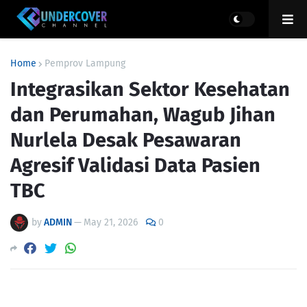
Home
Pemprov Lampung
Integrasikan Sektor Kesehatan
dan Perumahan, Wagub Jihan
Nurlela Desak Pesawaran
Agresif Validasi Data Pasien
TBC
by
ADMIN
—
May 21, 2026
0