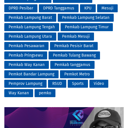
DPRD Pesibar
DPRD Tanggamus
KPU
Mesuji
Pemkab Lampung Barat
Pemkab Lampung Selatan
Pemkab Lampung Tengah
Pemkab Lampung Timur
Pemkab Lampung Utara
Pemkab Mesuji
Pemkab Pesawaran
Pemkab Pesisir Barat
Pemkab Pringsewu
Pemkab Tulang Bawang
Pemkab Way Kanan
Pemkab tanggamus
Pemkot Bandar Lampung
Pemkot Metro
Pemprov Lampung
RSUD
Sports
Video
Way Kanan
pemko