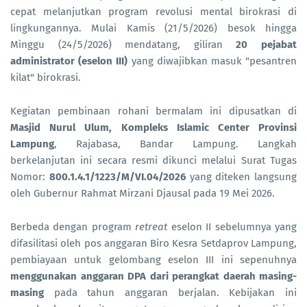
cepat melanjutkan program revolusi mental birokrasi di
lingkungannya. Mulai Kamis (21/5/2026) besok hingga
Minggu (24/5/2026) mendatang, giliran
20 pejabat
administrator (eselon III)
yang diwajibkan masuk "pesantren
kilat" birokrasi.
Kegiatan pembinaan rohani bermalam ini dipusatkan di
Masjid Nurul Ulum, Kompleks Islamic Center Provinsi
Lampung
, Rajabasa, Bandar Lampung. Langkah
berkelanjutan ini secara resmi dikunci melalui Surat Tugas
Nomor:
800.1.4.1/1223/M/VI.04/2026
yang diteken langsung
oleh Gubernur Rahmat Mirzani Djausal pada 19 Mei 2026.
Berbeda dengan program
retreat
eselon II sebelumnya yang
difasilitasi oleh pos anggaran Biro Kesra Setdaprov Lampung,
pembiayaan untuk gelombang eselon III ini sepenuhnya
menggunakan anggaran DPA dari perangkat daerah masing-
masing
pada tahun anggaran berjalan. Kebijakan ini