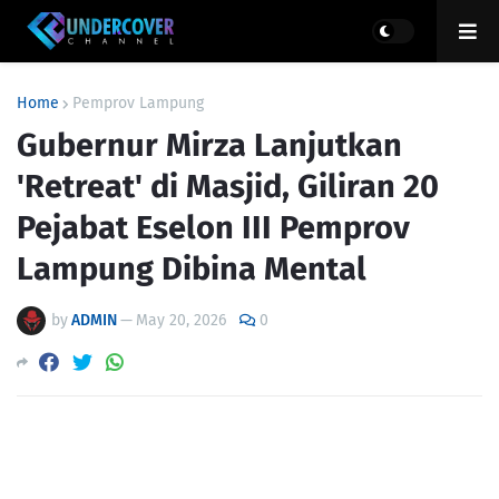
Home
Pemprov Lampung
Gubernur Mirza Lanjutkan
'Retreat' di Masjid, Giliran 20
Pejabat Eselon III Pemprov
Lampung Dibina Mental
by
ADMIN
—
May 20, 2026
0