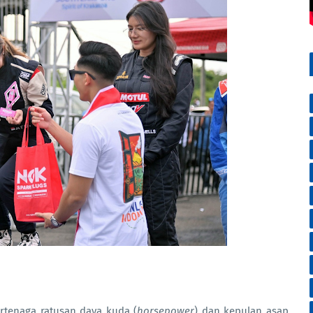
rtenaga ratusan daya kuda (
horsepower
) dan kepulan asap