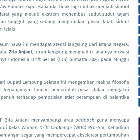
ay Handak Expo, Kalianda, tidak lagi mutlak menjadi simbol
 darat yang meliuk ekstrem menembus sudut-sudut tajam
puan tangguh yang sedang mengirimkan pesan kuat: sirkuit
 lelaki.
aum hawa ini mendapat atensi langsung dari Istana Negara.
ata,
Zita Anjani
, turun langsung menghadiri jalannya prosesi
ny
) Indonesia Drift Series (IDS) Sumatra 2026 pada Minggu
dari Bupati Lampung Selatan ini mengemban makna filosofis
ai kepanjangan tangan pemerintah pusat dalam mengakui
 penuh terhadap pemosisian atlet perempuan di belantika
KP Zita Anjani menyambangi area
paddock
guna menyapa
a di kelas
Women Drift Challenge
(WDC) Pro-Am. Kehadiran
san angin segar yang mempercepat akselerasi pertumbuhan