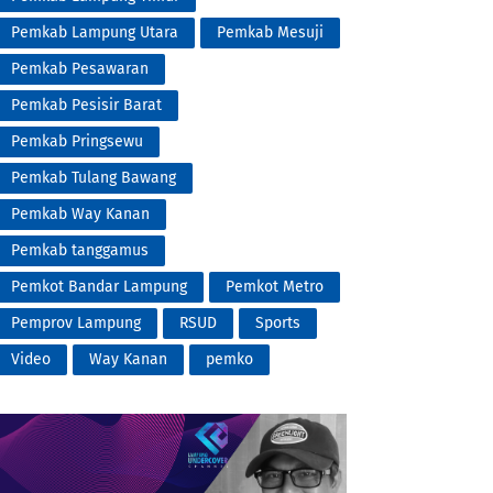
Pemkab Lampung Utara
Pemkab Mesuji
Pemkab Pesawaran
Pemkab Pesisir Barat
Pemkab Pringsewu
Pemkab Tulang Bawang
Pemkab Way Kanan
Pemkab tanggamus
Pemkot Bandar Lampung
Pemkot Metro
Pemprov Lampung
RSUD
Sports
Video
Way Kanan
pemko