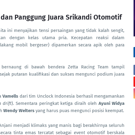
n dan Panggung Juara Srikandi Otomotif
ta ini menyajikan tensi persaingan yang tidak kalah sengit,
gkan dengan kelas utama pria. Kecepatan reaksi dalam
lakang mobil bergeser) dipamerkan secara apik oleh para
bernaung di bawah bendera Zetta Racing Team tampil
ejak putaran kualifikasi dan sukses mengunci podium juara
a
Vamells
dari tim Unclock Indonesia berhasil mengamankan
 drift
). Sementara peringkat ketiga diraih oleh
Ayuni Widya
eh
Wendy Welters
yang harus puas mengunci posisi keempat.
Anjani menjadi klimaks yang manis bagi berakhirnya seluruh
secara tinta emas tercatat sebagai
event
otomotif berskala