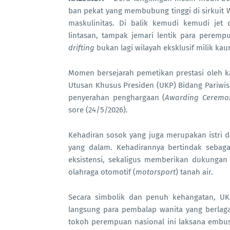
ban pekat yang membubung tinggi di sirkuit W
maskulinitas. Di balik kemudi kemudi jet
lintasan, tampak jemari lentik para perem
drifting
bukan lagi wilayah eksklusif milik kaum
Momen bersejarah pemetikan prestasi oleh k
Utusan Khusus Presiden (UKP) Bidang Pariwis
penyerahan penghargaan (
Awarding Ceremo
sore (24/5/2026).
Kehadiran sosok yang juga merupakan istri 
yang dalam. Kehadirannya bertindak sebag
eksistensi, sekaligus memberikan dukungan
olahraga otomotif (
motorsport
) tanah air.
Secara simbolik dan penuh kehangatan, U
langsung para pembalap wanita yang berlag
tokoh perempuan nasional ini laksana embu