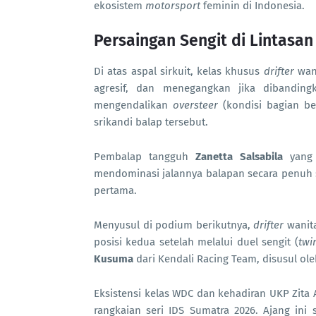
ekosistem
motorsport
feminin di Indonesia.
Persaingan Sengit di Lintasa
Di atas aspal sirkuit, kelas khusus
drifter
wani
agresif, dan menegangkan jika dibandin
mengendalikan
oversteer
(kondisi bagian be
srikandi balap tersebut.
Pembalap tangguh
Zanetta Salsabila
yang 
mendominasi jalannya balapan secara penuh s
pertama.
Menyusul di podium berikutnya,
drifter
wanit
posisi kedua setelah melalui duel sengit (
twin
Kusuma
dari Kendali Racing Team, disusul ol
Eksistensi kelas WDC dan kehadiran UKP Zita 
rangkaian seri IDS Sumatra 2026. Ajang ini 