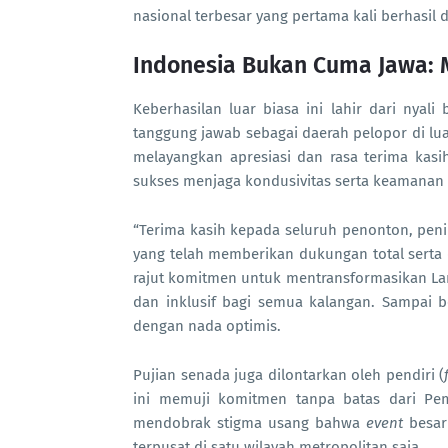
nasional terbesar yang pertama kali berhasil 
Indonesia Bukan Cuma Jawa: Me
Keberhasilan luar biasa ini lahir dari nya
tanggung jawab sebagai daerah pelopor di lu
melayangkan apresiasi dan rasa terima kas
sukses menjaga kondusivitas serta keamanan 
“Terima kasih kepada seluruh penonton, pen
yang telah memberikan dukungan total serta d
rajut komitmen untuk mentransformasikan La
dan inklusif bagi semua kalangan. Sampai be
dengan nada optimis.
Pujian senada juga dilontarkan oleh pendiri (
ini memuji komitmen tanpa batas dari Pem
mendobrak stigma usang bahwa
event
besar
terpusat di satu wilayah metropolitan saja.