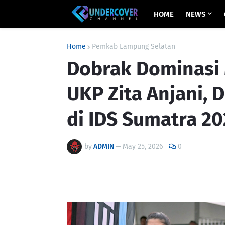
HOME
NEWS
Home
Pemkab Lampung Selatan
Dobrak Dominasi 
UKP Zita Anjani, D
di IDS Sumatra 2
by
ADMIN
—
May 25, 2026
0