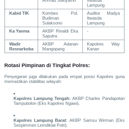
Ahmad Sukiyatno
Itwasda
Lampung
Kabid TIK
Kombes Pol.
Auditor Madya
Budiman
Itwasda
Sulaksono
Lampung
Ka Yanma
AKBP Rinaldi Eka
-
Saputra
Wadir
AKBP Adanan
Kapolres Way
Resnarkoba
Mangopang
Kanan
Rotasi Pimpinan di Tingkat Polres:
Penyegaran juga dilakukan pada empat posisi Kapolres guna
memastikan stabilitas wilayah:
Kapolres Lampung Tengah:
AKBP Charles Pandapotan
Tampubolon (Eks Kapolres Ngawi).
Kapolres Lampung Barat:
AKBP Samsu Wirman (Eks
Sespimmen Lemdiklat Polri).