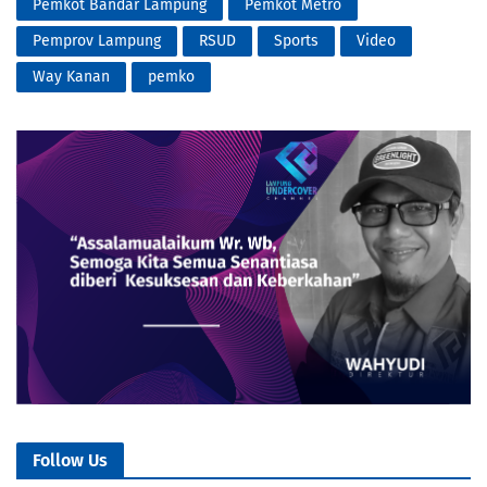
Pemkot Bandar Lampung
Pemkot Metro
Pemprov Lampung
RSUD
Sports
Video
Way Kanan
pemko
Follow Us