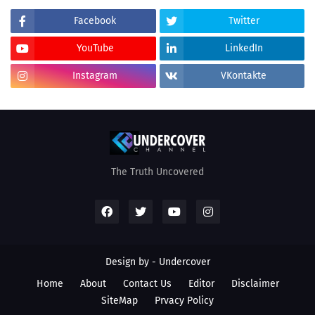
Facebook
Twitter
YouTube
LinkedIn
Instagram
VKontakte
The Truth Uncovered
Design by - Undercover
Home
About
Contact Us
Editor
Disclaimer
SiteMap
Prvacy Policy