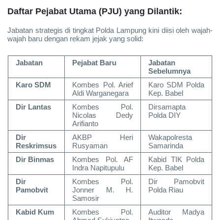
Daftar Pejabat Utama (PJU) yang Dilantik:
Jabatan strategis di tingkat Polda Lampung kini diisi oleh wajah-
wajah baru dengan rekam jejak yang solid:
Jabatan
Pejabat Baru
Jabatan
Sebelumnya
Karo SDM
Kombes Pol. Arief
Karo SDM Polda
Aldi Warganegara
Kep. Babel
Dir Lantas
Kombes Pol.
Dirsamapta
Nicolas Dedy
Polda DIY
Arifianto
Dir
AKBP Heri
Wakapolresta
Reskrimsus
Rusyaman
Samarinda
Dir Binmas
Kombes Pol. AF
Kabid TIK Polda
Indra Napitupulu
Kep. Babel
Dir
Kombes Pol.
Dir Pamobvit
Pamobvit
Jonner M. H.
Polda Riau
Samosir
Kabid Kum
Kombes Pol.
Auditor Madya