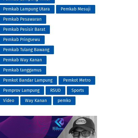
Pemkab Lampung Utara
Pemkab Mesuji
Pemkab Pesawaran
Pemkab Pesisir Barat
Pemkab Pringsewu
Pemkab Tulang Bawang
Pemkab Way Kanan
Pemkab tanggamus
Pemkot Bandar Lampung
Pemkot Metro
Pemprov Lampung
RSUD
Sports
Video
Way Kanan
pemko