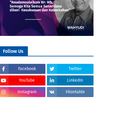
Follow Us
Facebook
Twitter
YouTube
LinkedIn
Instagram
VKontakte