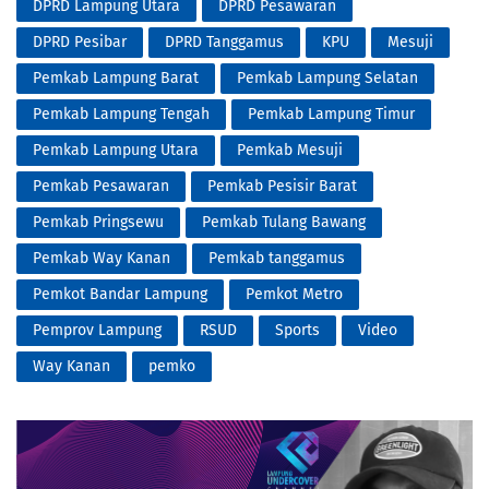
DPRD Lampung Utara
DPRD Pesawaran
DPRD Pesibar
DPRD Tanggamus
KPU
Mesuji
Pemkab Lampung Barat
Pemkab Lampung Selatan
Pemkab Lampung Tengah
Pemkab Lampung Timur
Pemkab Lampung Utara
Pemkab Mesuji
Pemkab Pesawaran
Pemkab Pesisir Barat
Pemkab Pringsewu
Pemkab Tulang Bawang
Pemkab Way Kanan
Pemkab tanggamus
Pemkot Bandar Lampung
Pemkot Metro
Pemprov Lampung
RSUD
Sports
Video
Way Kanan
pemko