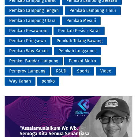
Pemkab Lampung Barat
Pemkab Lampung Selatan
Pemkab Lampung Tengah
Pemkab Lampung Timur
Pemkab Lampung Utara
Pemkab Mesuji
Pemkab Pesawaran
Pemkab Pesisir Barat
Pemkab Pringsewu
Pemkab Tulang Bawang
Pemkab Way Kanan
Pemkab tanggamus
Pemkot Bandar Lampung
Pemkot Metro
Pemprov Lampung
RSUD
Sports
Video
Way Kanan
pemko