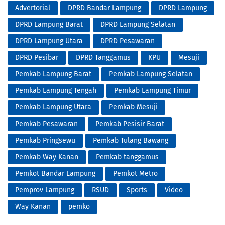
Advertorial
DPRD Bandar Lampung
DPRD Lampung
DPRD Lampung Barat
DPRD Lampung Selatan
DPRD Lampung Utara
DPRD Pesawaran
DPRD Pesibar
DPRD Tanggamus
KPU
Mesuji
Pemkab Lampung Barat
Pemkab Lampung Selatan
Pemkab Lampung Tengah
Pemkab Lampung Timur
Pemkab Lampung Utara
Pemkab Mesuji
Pemkab Pesawaran
Pemkab Pesisir Barat
Pemkab Pringsewu
Pemkab Tulang Bawang
Pemkab Way Kanan
Pemkab tanggamus
Pemkot Bandar Lampung
Pemkot Metro
Pemprov Lampung
RSUD
Sports
Video
Way Kanan
pemko