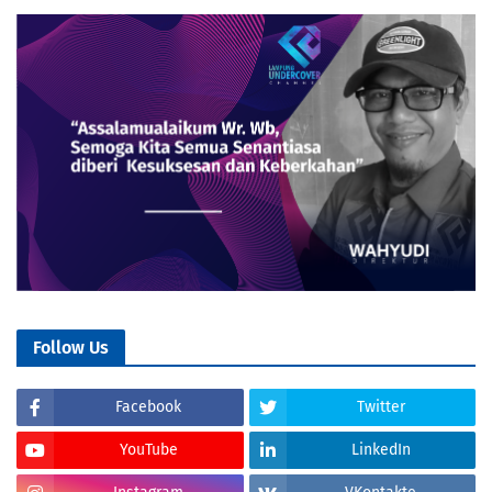
Follow Us
Facebook
Twitter
YouTube
LinkedIn