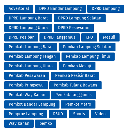
Advertorial
DPRD Bandar Lampung
DPRD Lampung
DPRD Lampung Barat
DPRD Lampung Selatan
DPRD Lampung Utara
DPRD Pesawaran
DPRD Pesibar
DPRD Tanggamus
KPU
Mesuji
Pemkab Lampung Barat
Pemkab Lampung Selatan
Pemkab Lampung Tengah
Pemkab Lampung Timur
Pemkab Lampung Utara
Pemkab Mesuji
Pemkab Pesawaran
Pemkab Pesisir Barat
Pemkab Pringsewu
Pemkab Tulang Bawang
Pemkab Way Kanan
Pemkab tanggamus
Pemkot Bandar Lampung
Pemkot Metro
Pemprov Lampung
RSUD
Sports
Video
Way Kanan
pemko