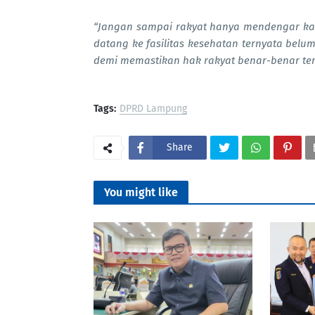
“Jangan sampai rakyat hanya mendengar ka
datang ke fasilitas kesehatan ternyata belu
demi memastikan hak rakyat benar-benar te
Tags:
DPRD Lampung
Share
You might like