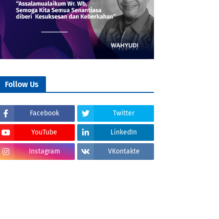
Follow Us
Facebook
Twitter
YouTube
LinkedIn
Instagram
VKontakte