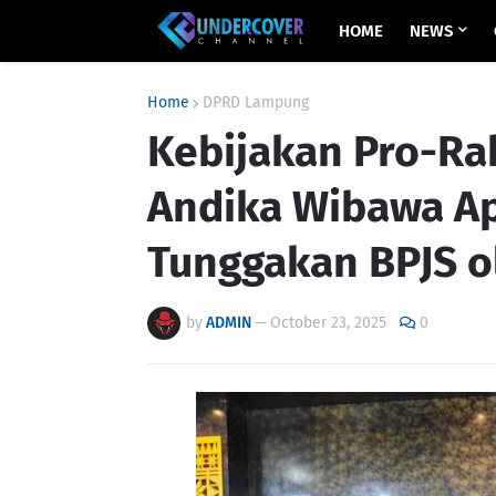
HOME
NEWS
Home
DPRD Lampung
Kebijakan Pro-Ra
Andika Wibawa A
Tunggakan BPJS o
by
ADMIN
—
October 23, 2025
0