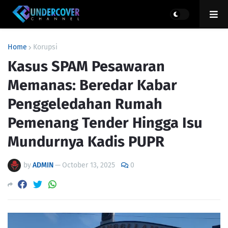
Home
Korupsi
Kasus SPAM Pesawaran
Memanas: Beredar Kabar
Penggeledahan Rumah
Pemenang Tender Hingga Isu
Mundurnya Kadis PUPR
by
ADMIN
—
October 13, 2025
0