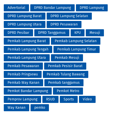
Advertorial
DPRD Bandar Lampung
DPRD Lampung
DPRD Lampung Barat
DPRD Lampung Selatan
DPRD Lampung Utara
DPRD Pesawaran
DPRD Pesibar
DPRD Tanggamus
KPU
Mesuji
Pemkab Lampung Barat
Pemkab Lampung Selatan
Pemkab Lampung Tengah
Pemkab Lampung Timur
Pemkab Lampung Utara
Pemkab Mesuji
Pemkab Pesawaran
Pemkab Pesisir Barat
Pemkab Pringsewu
Pemkab Tulang Bawang
Pemkab Way Kanan
Pemkab tanggamus
Pemkot Bandar Lampung
Pemkot Metro
Pemprov Lampung
RSUD
Sports
Video
Way Kanan
pemko