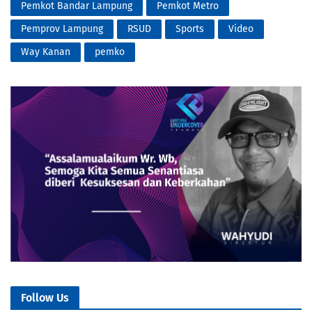
Pemkot Bandar Lampung
Pemkot Metro
Pemprov Lampung
RSUD
Sports
Video
Way Kanan
pemko
Follow Us