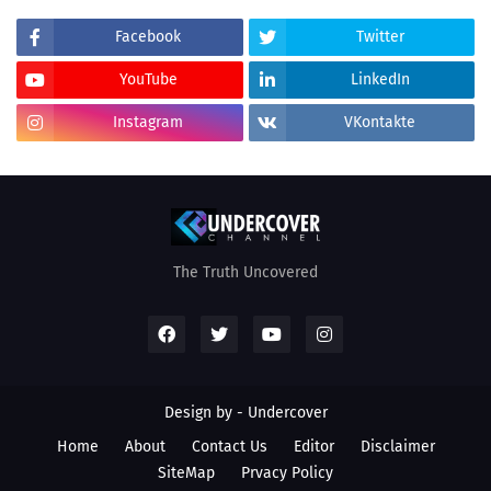
Facebook
Twitter
YouTube
LinkedIn
Instagram
VKontakte
The Truth Uncovered
Design by - Undercover
Home
About
Contact Us
Editor
Disclaimer
SiteMap
Prvacy Policy