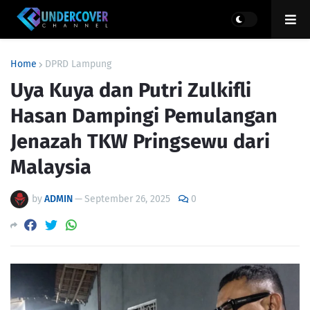
Home
DPRD Lampung
Uya Kuya dan Putri Zulkifli
Hasan Dampingi Pemulangan
Jenazah TKW Pringsewu dari
Malaysia
by
ADMIN
—
September 26, 2025
0