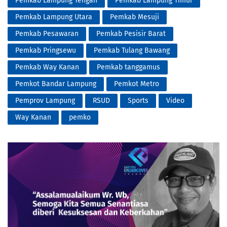
Pemkab Lampung Tengah
Pemkab Lampung Timur
Pemkab Lampung Utara
Pemkab Mesuji
Pemkab Pesawaran
Pemkab Pesisir Barat
Pemkab Pringsewu
Pemkab Tulang Bawang
Pemkab Way Kanan
Pemkab tanggamus
Pemkot Bandar Lampung
Pemkot Metro
Pemprov Lampung
RSUD
Sports
Video
Way Kanan
pemko