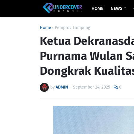
HOME
NEWS
Home
Pemprov Lampung
Ketua Dekranasda
Purnama Wulan S
Dongkrak Kualita
by
ADMIN
—
September 24, 2025
0