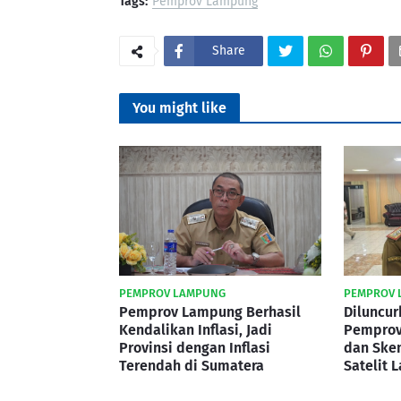
Tags:
Pemprov Lampung
Share
You might like
PEMPROV LAMPUNG
PEMPROV 
Pemprov Lampung Berhasil
Diluncur
Kendalikan Inflasi, Jadi
Pemprov
Provinsi dengan Inflasi
dan Ske
Terendah di Sumatera
Satelit 