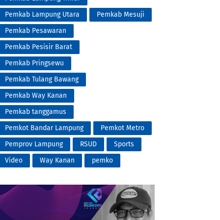
Pemkab Lampung Utara
Pemkab Mesuji
Pemkab Pesawaran
Pemkab Pesisir Barat
Pemkab Pringsewu
Pemkab Tulang Bawang
Pemkab Way Kanan
Pemkab tanggamus
Pemkot Bandar Lampung
Pemkot Metro
Pemprov Lampung
RSUD
Sports
Video
Way Kanan
pemko