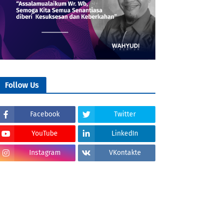
Follow Us
Facebook
Twitter
YouTube
LinkedIn
Instagram
VKontakte