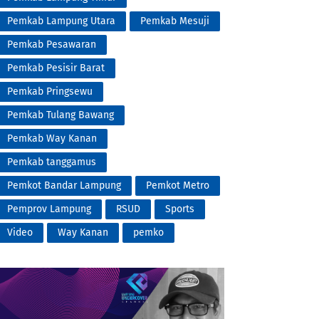
Pemkab Lampung Utara
Pemkab Mesuji
Pemkab Pesawaran
Pemkab Pesisir Barat
Pemkab Pringsewu
Pemkab Tulang Bawang
Pemkab Way Kanan
Pemkab tanggamus
Pemkot Bandar Lampung
Pemkot Metro
Pemprov Lampung
RSUD
Sports
Video
Way Kanan
pemko