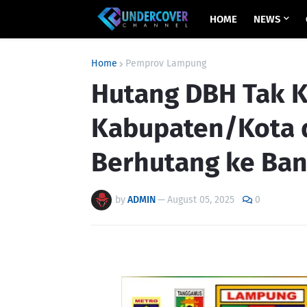
HOME
NEWS
Home
Pemprov Lampung
Hutang DBH Tak K
Kabupaten/Kota d
Berhutang ke Ba
by
ADMIN
—
August 05, 2025
0