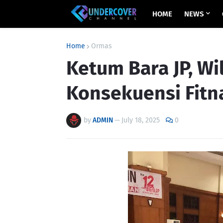
HOME
NEWS
Home
Ormas
Ketum Bara JP, Wi
Konsekuensi Fitna
by
ADMIN
—
July 18, 2025
0