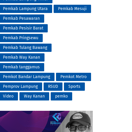
Pemkab Lampung Utara
Pemkab Mesuji
Pemkab Pesawaran
Pemkab Pesisir Barat
Pemkab Pringsewu
Pemkab Tulang Bawang
Pemkab Way Kanan
Pemkab tanggamus
Pemkot Bandar Lampung
Pemkot Metro
Pemprov Lampung
RSUD
Sports
Video
Way Kanan
pemko