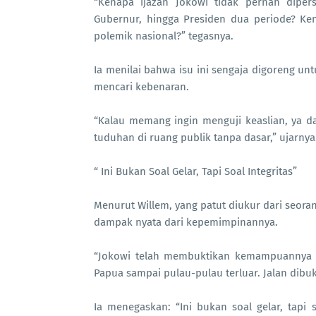
“Kenapa ijazah Jokowi tidak pernah dipers
Gubernur, hingga Presiden dua periode? Kena
polemik nasional?” tegasnya.
Ia menilai bahwa isu ini sengaja digoreng unt
mencari kebenaran.
“Kalau memang ingin menguji keaslian, ya d
tuduhan di ruang publik tanpa dasar,” ujarnya
“ Ini Bukan Soal Gelar, Tapi Soal Integritas”
Menurut Willem, yang patut diukur dari seor
dampak nyata dari kepemimpinannya.
“Jokowi telah membuktikan kemampuannya 
Papua sampai pulau-pulau terluar. Jalan dibuk
Ia menegaskan: “Ini bukan soal gelar, tapi