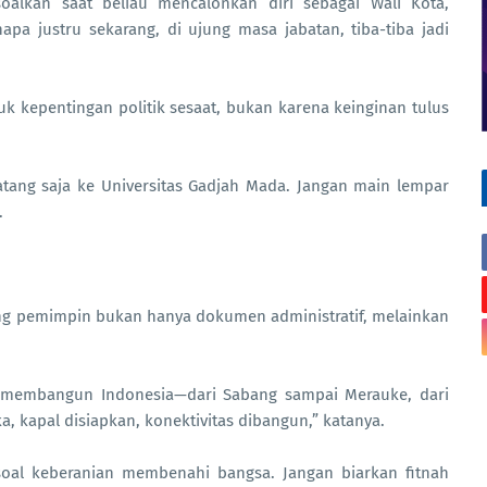
oalkan saat beliau mencalonkan diri sebagai Wali Kota,
pa justru sekarang, di ujung masa jabatan, tiba-tiba jadi
uk kepentingan politik sesaat, bukan karena keinginan tulus
atang saja ke Universitas Gadjah Mada. Jangan main lempar
.
ang pemimpin bukan hanya dokumen administratif, melainkan
membangun Indonesia—dari Sabang sampai Merauke, dari
a, kapal disiapkan, konektivitas dibangun,” katanya.
 soal keberanian membenahi bangsa. Jangan biarkan fitnah