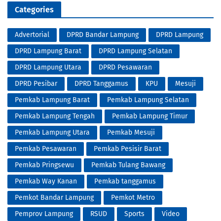
Categories
Advertorial
DPRD Bandar Lampung
DPRD Lampung
DPRD Lampung Barat
DPRD Lampung Selatan
DPRD Lampung Utara
DPRD Pesawaran
DPRD Pesibar
DPRD Tanggamus
KPU
Mesuji
Pemkab Lampung Barat
Pemkab Lampung Selatan
Pemkab Lampung Tengah
Pemkab Lampung Timur
Pemkab Lampung Utara
Pemkab Mesuji
Pemkab Pesawaran
Pemkab Pesisir Barat
Pemkab Pringsewu
Pemkab Tulang Bawang
Pemkab Way Kanan
Pemkab tanggamus
Pemkot Bandar Lampung
Pemkot Metro
Pemprov Lampung
RSUD
Sports
Video