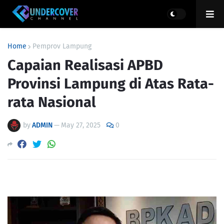
Home
Pemprov Lampung
Capaian Realisasi APBD
Provinsi Lampung di Atas Rata-
rata Nasional
by
ADMIN
—
May 27, 2025
0