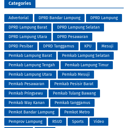
Categories
Advertorial
DPRD Bandar Lampung
DPRD Lampung
DPRD Lampung Barat
DPRD Lampung Selatan
DPRD Lampung Utara
DPRD Pesawaran
DPRD Pesibar
DPRD Tanggamus
KPU
Mesuji
Pemkab Lampung Barat
Pemkab Lampung Selatan
Pemkab Lampung Tengah
Pemkab Lampung Timur
Pemkab Lampung Utara
Pemkab Mesuji
Pemkab Pesawaran
Pemkab Pesisir Barat
Pemkab Pringsewu
Pemkab Tulang Bawang
Pemkab Way Kanan
Pemkab tanggamus
Pemkot Bandar Lampung
Pemkot Metro
Pemprov Lampung
RSUD
Sports
Video