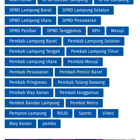
DPRD Lampung Barat
DPRD Lampung Selatan
DPRD Lampung Utara
DPRD Pesawaran
DPRD Pesibar
DPRD Tanggamus
KPU
Mesuji
Pemkab Lampung Barat
Pemkab Lampung Selatan
Pemkab Lampung Tengah
Pemkab Lampung Timur
Pemkab Lampung Utara
Pemkab Mesuji
Pemkab Pesawaran
Pemkab Pesisir Barat
Pemkab Pringsewu
Pemkab Tulang Bawang
Pemkab Way Kanan
Pemkab tanggamus
Pemkot Bandar Lampung
Pemkot Metro
Pemprov Lampung
RSUD
Sports
Video
Way Kanan
pemko