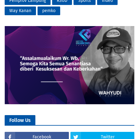
Pemprov Lampung
RSUD
Sports
Video
Way Kanan
pemko
Follow Us
Facebook
Twitter