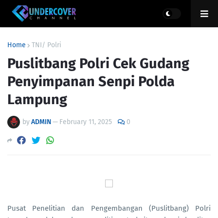
Home
TNI/ Polri
Puslitbang Polri Cek Gudang
Penyimpanan Senpi Polda
Lampung
by
ADMIN
—
February 11, 2025
0
Pusat Penelitian dan Pengembangan (Puslitbang) Polri