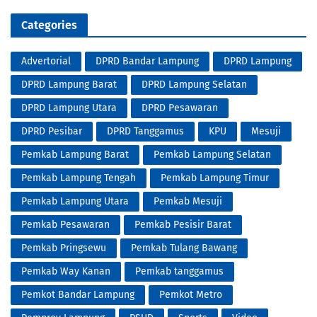
Categories
Advertorial
DPRD Bandar Lampung
DPRD Lampung
DPRD Lampung Barat
DPRD Lampung Selatan
DPRD Lampung Utara
DPRD Pesawaran
DPRD Pesibar
DPRD Tanggamus
KPU
Mesuji
Pemkab Lampung Barat
Pemkab Lampung Selatan
Pemkab Lampung Tengah
Pemkab Lampung Timur
Pemkab Lampung Utara
Pemkab Mesuji
Pemkab Pesawaran
Pemkab Pesisir Barat
Pemkab Pringsewu
Pemkab Tulang Bawang
Pemkab Way Kanan
Pemkab tanggamus
Pemkot Bandar Lampung
Pemkot Metro