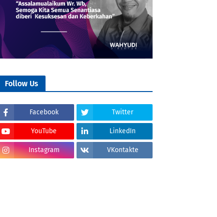
Follow Us
Facebook
Twitter
YouTube
LinkedIn
Instagram
VKontakte