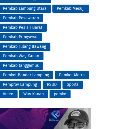
Pemkab Lampung Utara
Pemkab Mesuji
Pemkab Pesawaran
Pemkab Pesisir Barat
Pemkab Pringsewu
Pemkab Tulang Bawang
Pemkab Way Kanan
Pemkab tanggamus
Pemkot Bandar Lampung
Pemkot Metro
Pemprov Lampung
RSUD
Sports
Video
Way Kanan
pemko