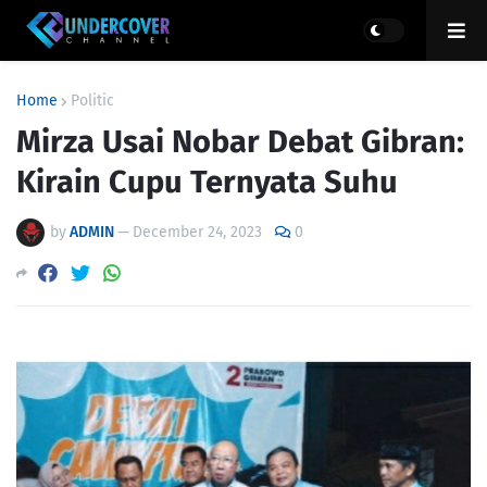
Home
Politic
Mirza Usai Nobar Debat Gibran:
Kirain Cupu Ternyata Suhu
by
ADMIN
—
December 24, 2023
0