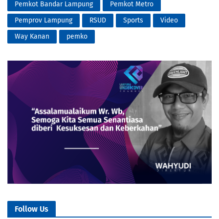
Pemkot Bandar Lampung
Pemkot Metro
Pemprov Lampung
RSUD
Sports
Video
Way Kanan
pemko
Follow Us