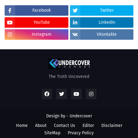
Facebook
Twitter
YouTube
LinkedIn
Instagram
VKontakte
The Truth Uncovered
Design by - Undercover
Home
About
Contact Us
Editor
Disclaimer
SiteMap
Prvacy Policy