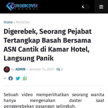
Home
Peristiwa
Digerebek, Seorang Pejabat
Tertangkap Basah Bersama
ASN Cantik di Kamar Hotel,
Langsung Panik
by
ADMIN
—
January 14, 2023
0
Sebuah video memperlihatkan seorang wanita
hanya mengenakan daster saat
penggerebekan pasangan selingkuh.