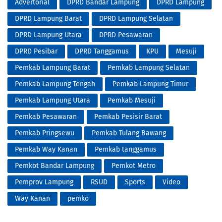
Advertorial
DPRD Bandar Lampung
DPRD Lampung
DPRD Lampung Barat
DPRD Lampung Selatan
DPRD Lampung Utara
DPRD Pesawaran
DPRD Pesibar
DPRD Tanggamus
KPU
Mesuji
Pemkab Lampung Barat
Pemkab Lampung Selatan
Pemkab Lampung Tengah
Pemkab Lampung Timur
Pemkab Lampung Utara
Pemkab Mesuji
Pemkab Pesawaran
Pemkab Pesisir Barat
Pemkab Pringsewu
Pemkab Tulang Bawang
Pemkab Way Kanan
Pemkab tanggamus
Pemkot Bandar Lampung
Pemkot Metro
Pemprov Lampung
RSUD
Sports
Video
Way Kanan
pemko