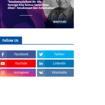
Follow Us
Facebook
Twitter
YouTube
LinkedIn
Instagram
VKontakte