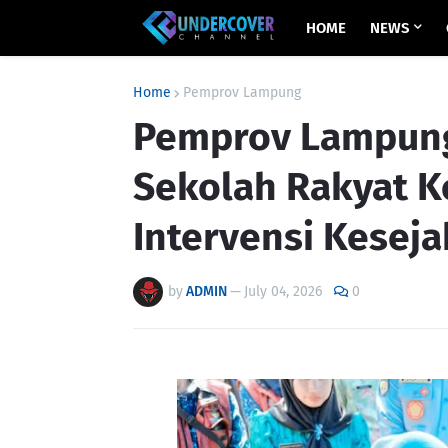
HOME
NEWS
Home
Pemprov Lampung
Pemprov Lampung
Sekolah Rakyat K
Intervensi Keseja
by
ADMIN
—
July 04, 2026
0