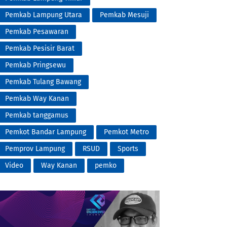
Pemkab Lampung Utara
Pemkab Mesuji
Pemkab Pesawaran
Pemkab Pesisir Barat
Pemkab Pringsewu
Pemkab Tulang Bawang
Pemkab Way Kanan
Pemkab tanggamus
Pemkot Bandar Lampung
Pemkot Metro
Pemprov Lampung
RSUD
Sports
Video
Way Kanan
pemko