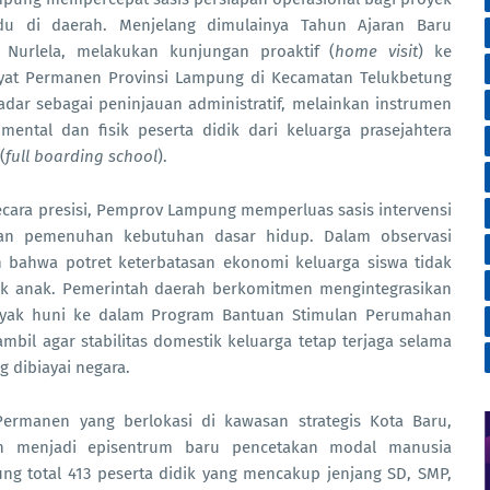
adu di daerah. Menjelang dimulainya Tahun Ajaran Baru
 Nurlela, melakukan kunjungan proaktif (
home visit
) ke
yat Permanen Provinsi Lampung di Kecamatan Telukbetung
kadar sebagai peninjauan administratif, melainkan instrumen
mental dan fisik peserta didik dari keluarga prasejahtera
(
full boarding school
).
ecara presisi, Pemprov Lampung memperluas sasis intervensi
an pemenuhan kebutuhan dasar hidup. Dalam observasi
 bahwa potret keterbatasan ekonomi keluarga siswa tidak
k anak. Pemerintah daerah berkomitmen mengintegrasikan
layak huni ke dalam Program Bantuan Stimulan Perumahan
iambil agar stabilitas domestik keluarga tetap terjaga selama
 dibiayai negara.
 Permanen yang berlokasi di kawasan strategis Kota Baru,
an menjadi episentrum baru pencetakan modal manusia
ng total 413 peserta didik yang mencakup jenjang SD, SMP,