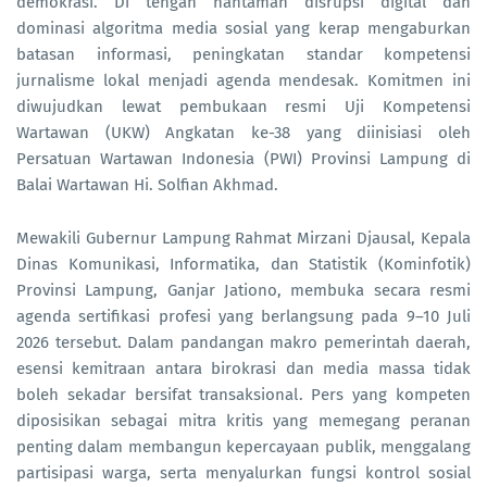
demokrasi. Di tengah hantaman disrupsi digital dan
dominasi algoritma media sosial yang kerap mengaburkan
batasan informasi, peningkatan standar kompetensi
jurnalisme lokal menjadi agenda mendesak. Komitmen ini
diwujudkan lewat pembukaan resmi Uji Kompetensi
Wartawan (UKW) Angkatan ke-38 yang diinisiasi oleh
Persatuan Wartawan Indonesia (PWI) Provinsi Lampung di
Balai Wartawan Hi. Solfian Akhmad.
Mewakili Gubernur Lampung Rahmat Mirzani Djausal, Kepala
Dinas Komunikasi, Informatika, dan Statistik (Kominfotik)
Provinsi Lampung, Ganjar Jationo, membuka secara resmi
agenda sertifikasi profesi yang berlangsung pada 9–10 Juli
2026 tersebut. Dalam pandangan makro pemerintah daerah,
esensi kemitraan antara birokrasi dan media massa tidak
boleh sekadar bersifat transaksional. Pers yang kompeten
diposisikan sebagai mitra kritis yang memegang peranan
penting dalam membangun kepercayaan publik, menggalang
partisipasi warga, serta menyalurkan fungsi kontrol sosial