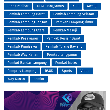
DPRD Pesibar
DPRD Tanggamus
KPU
Mesuji
Pemkab Lampung Barat
Pemkab Lampung Selatan
Pemkab Lampung Tengah
Pemkab Lampung Timur
Pemkab Lampung Utara
Pemkab Mesuji
Pemkab Pesawaran
Pemkab Pesisir Barat
Pemkab Pringsewu
Pemkab Tulang Bawang
Pemkab Way Kanan
Pemkab tanggamus
Pemkot Bandar Lampung
Pemkot Metro
Pemprov Lampung
RSUD
Sports
Video
Way Kanan
pemko