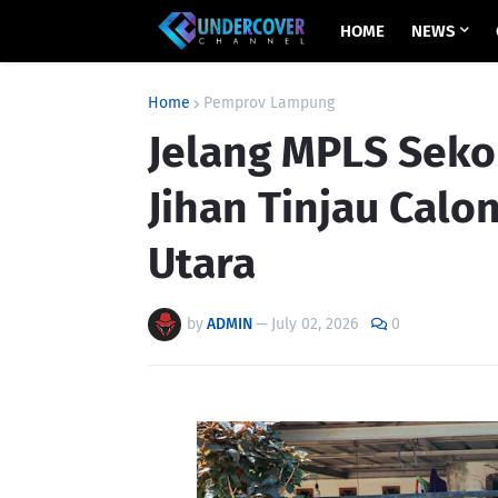
HOME
NEWS
Home
Pemprov Lampung
Jelang MPLS Seko
Jihan Tinjau Calo
Utara
by
ADMIN
—
July 02, 2026
0