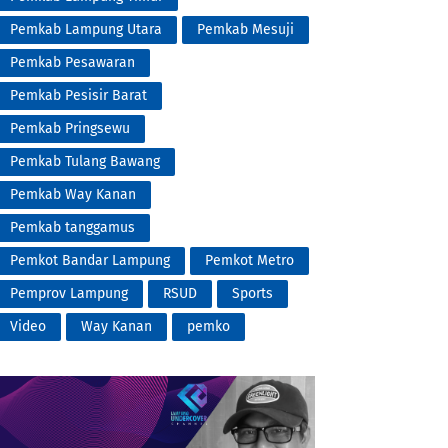
Pemkab Lampung Utara
Pemkab Mesuji
Pemkab Pesawaran
Pemkab Pesisir Barat
Pemkab Pringsewu
Pemkab Tulang Bawang
Pemkab Way Kanan
Pemkab tanggamus
Pemkot Bandar Lampung
Pemkot Metro
Pemprov Lampung
RSUD
Sports
Video
Way Kanan
pemko