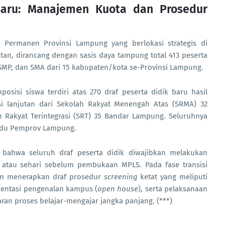
Baru: Manajemen Kuota dan Prosedur
t Permanen Provinsi Lampung yang berlokasi strategis di
an, dirancang dengan sasis daya tampung total 413 peserta
 SMP, dan SMA dari 15 kabupaten/kota se-Provinsi Lampung.
isi siswa terdiri atas 270 draf peserta didik baru hasil
si lanjutan dari Sekolah Rakyat Menengah Atas (SRMA) 32
h Rakyat Terintegrasi (SRT) 35 Bandar Lampung. Seluruhnya
padu Pemprov Lampung.
bahwa seluruh draf peserta didik diwajibkan melakukan
 atau sehari sebelum pembukaan MPLS. Pada fase transisi
kan menerapkan draf prosedur
screening
ketat yang meliputi
ientasi pengenalan kampus (
open house
), serta pelaksanaan
ran proses belajar-mengajar jangka panjang. (***)