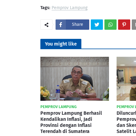
Tags:
Pemprov Lampung
Share
You might like
PEMPROV LAMPUNG
PEMPROV 
Pemprov Lampung Berhasil
Diluncur
Kendalikan Inflasi, Jadi
Pemprov
Provinsi dengan Inflasi
dan Ske
Terendah di Sumatera
Satelit 