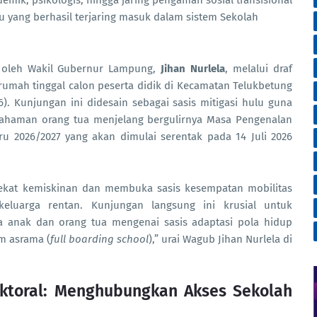
mik, psikologis, hingga jaring pengaman sosial transisional
 yang berhasil terjaring masuk dalam sistem Sekolah
ng oleh Wakil Gubernur Lampung,
Jihan Nurlela
, melalui draf
umah tinggal calon peserta didik di Kecamatan Telukbetung
). Kunjungan ini didesain sebagai sasis mitigasi hulu guna
ahaman orang tua menjelang bergulirnya Masa Pengenalan
u 2026/2027 yang akan dimulai serentak pada 14 Juli 2026
ekat kemiskinan dan membuka sasis kesempatan mobilitas
keluarga rentan. Kunjungan langsung ini krusial untuk
da anak dan orang tua mengenai sasis adaptasi pola hidup
m asrama (
full boarding school
),” urai Wagub Jihan Nurlela di
Sektoral: Menghubungkan Akses Sekolah