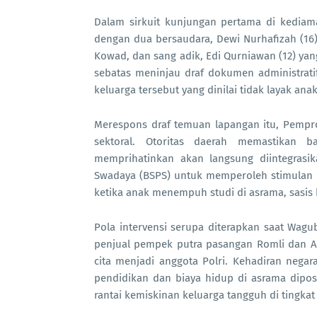
Dalam sirkuit kunjungan pertama di kediam
dengan dua bersaudara, Dewi Nurhafizah (16) 
Kowad, dan sang adik, Edi Qurniawan (12) yan
sebatas meninjau draf dokumen administrati
keluarga tersebut yang dinilai tidak layak anak
Merespons draf temuan lapangan itu, Pempro
sektoral. Otoritas daerah memastikan 
memprihatinkan akan langsung diintegras
Swadaya (BSPS) untuk memperoleh stimulan 
ketika anak menempuh studi di asrama, sasis k
Pola intervensi serupa diterapkan saat Wag
penjual pempek putra pasangan Romli dan Am
cita menjadi anggota Polri. Kehadiran nega
pendidikan dan biaya hidup di asrama dipo
rantai kemiskinan keluarga tangguh di tingkat