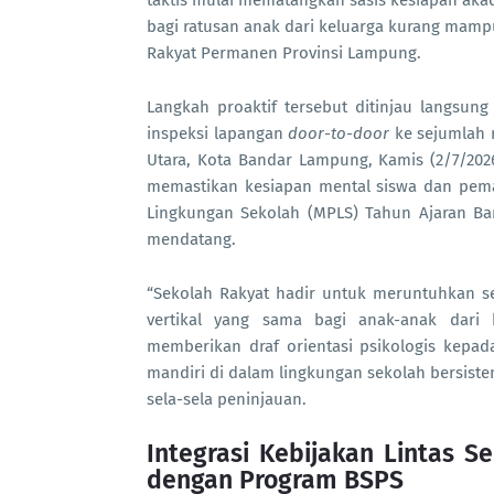
taktis mulai mematangkan sasis kesiapan akade
bagi ratusan anak dari keluarga kurang mampu
Rakyat Permanen Provinsi Lampung.
Langkah proaktif tersebut ditinjau langsu
inspeksi lapangan
door-to-door
ke sejumlah r
Utara, Kota Bandar Lampung, Kamis (2/7/2026
memastikan kesiapan mental siswa dan pem
Lingkungan Sekolah (MPLS) Tahun Ajaran Bar
mendatang.
“Sekolah Rakyat hadir untuk meruntuhkan s
vertikal yang sama bagi anak-anak dari 
memberikan draf orientasi psikologis kepa
mandiri di dalam lingkungan sekolah bersiste
sela-sela peninjauan.
Integrasi Kebijakan Lintas 
dengan Program BSPS