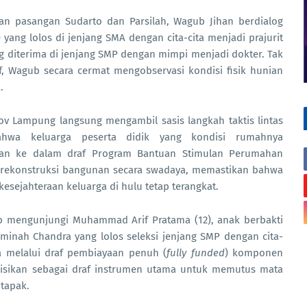
an pasangan Sudarto dan Parsilah, Wagub Jihan berdialog
yang lolos di jenjang SMA dengan cita-cita menjadi prajurit
g diterima di jenjang SMP dengan mimpi menjadi dokter. Tak
f, Wagub secara cermat mengobservasi kondisi fisik hunian
.
v Lampung langsung mengambil sasis langkah taktis lintas
bahwa keluarga peserta didik yang kondisi rumahnya
ikan ke dalam draf Program Bantuan Stimulan Perumahan
rekonstruksi bangunan secara swadaya, memastikan bahwa
esejahteraan keluarga di hulu tetap terangkat.
ub mengunjungi Muhammad Arif Pratama (12), anak berbakti
inah Chandra yang lolos seleksi jenjang SMP dengan cita-
ra melalui draf pembiayaan penuh (
fully funded
) komponen
sisikan sebagai draf instrumen utama untuk memutus mata
 tapak.