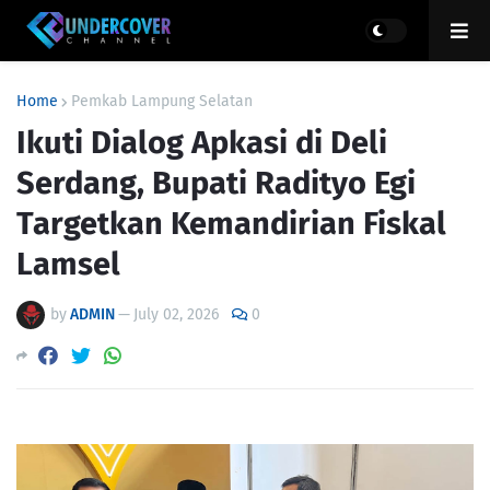
Home
Pemkab Lampung Selatan
Ikuti Dialog Apkasi di Deli
Serdang, Bupati Radityo Egi
Targetkan Kemandirian Fiskal
Lamsel
by
ADMIN
—
July 02, 2026
0