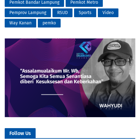
Pemkot Bandar Lampung
Pemkot Metro
Pemprov Lampung
RSUD
Sports
Video
Way Kanan
pemko
Follow Us