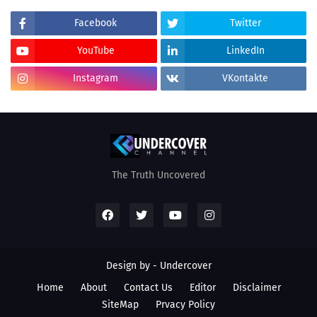
Facebook
Twitter
YouTube
LinkedIn
Instagram
VKontakte
The Truth Uncovered
Design by - Undercover
Home
About
Contact Us
Editor
Disclaimer
SiteMap
Prvacy Policy