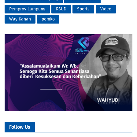
Pemprov Lampung
RSUD
Sports
Video
Way Kanan
pemko
Follow Us