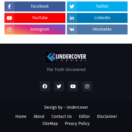
Facebook
Twitter
YouTube
LinkedIn
Instagram
VKontakte
The Truth Uncovered
Design by - Undercover
Home
About
Contact Us
Editor
Disclaimer
SiteMap
Prvacy Policy