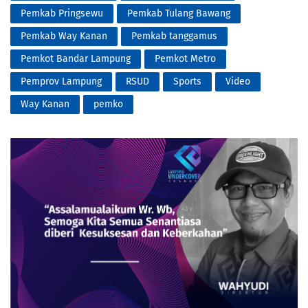
Pemkab Pringsewu
Pemkab Tulang Bawang
Pemkab Way Kanan
Pemkab tanggamus
Pemkot Bandar Lampung
Pemkot Metro
Pemprov Lampung
RSUD
Sports
Video
Way Kanan
pemko