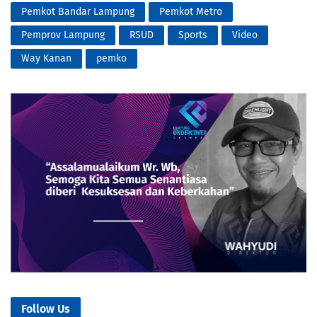
Pemkot Bandar Lampung
Pemkot Metro
Pemprov Lampung
RSUD
Sports
Video
Way Kanan
pemko
Follow Us