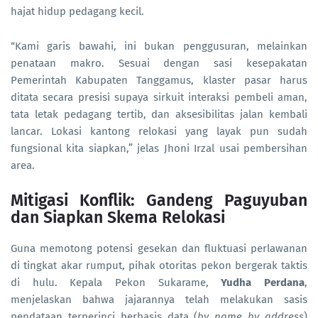
hajat hidup pedagang kecil.
“Kami garis bawahi, ini bukan penggusuran, melainkan
penataan makro. Sesuai dengan sasi kesepakatan
Pemerintah Kabupaten Tanggamus, klaster pasar harus
ditata secara presisi supaya sirkuit interaksi pembeli aman,
tata letak pedagang tertib, dan aksesibilitas jalan kembali
lancar. Lokasi kantong relokasi yang layak pun sudah
fungsional kita siapkan,” jelas Jhoni Irzal usai pembersihan
area.
Mitigasi Konflik: Gandeng Paguyuban
dan Siapkan Skema Relokasi
Guna memotong potensi gesekan dan fluktuasi perlawanan
di tingkat akar rumput, pihak otoritas pekon bergerak taktis
di hulu. Kepala Pekon Sukarame,
Yudha Perdana
,
menjelaskan bahwa jajarannya telah melakukan sasis
pendataan terperinci berbasis data (
by name by address
)