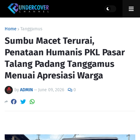
Home
Tanggamus
Sumbu Macet Terurai,
Penataan Humanis PKL Pasar
Talang Padang Tanggamus
Menuai Apresiasi Warga
by
ADMIN
—
June 09, 2026
0