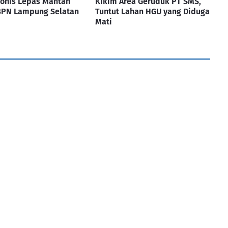
Vonis Lepas Mantan
Kikim Area Geruduk PT SMS,
BPN Lampung Selatan
Tuntut Lahan HGU yang Diduga
Mati