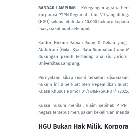
BANDAR LAMPUNG
– Ketegangan agraria ber
korporasi PTPN Regional I Unit VII yang did
(HGU) seluas lebih dari 10.000 hektare kepa
masyarakat adat setempat.
Kantor Hukum Fabian Boby & Rekan yang b
Abdulroni (Gelar Kyai Ratu Sumbahan) dan 
dukungan penuh terhadap analisis yuridis 
Universitas Lampung.
Pernyataan sikap resmi tersebut disuaraka
hukum ini diperkuat oleh kepemilikan Sura
Kuasa Khusus Nomor 01/FB&R/SK.PDT/I/2025
Kuasa hukum menilai, klaim sepihak PTPN y
negara tersebut merupakan kekeliruan mendas
HGU Bukan Hak Milik, Korpora