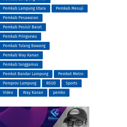
Pemkab Lampung Utara
Pemkab Mesuji
Pemkab Pesawaran
Pemkab Pesisir Barat
Pemkab Pringsewu
Pemkab Tulang Bawang
Pemkab Way Kanan
Pemkab tanggamus
Pemkot Bandar Lampung
Pemkot Metro
Pemprov Lampung
RSUD
Sports
Video
Way Kanan
pemko