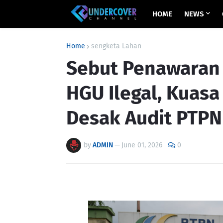
HOME
NEWS
Home
sengketa Lahan
Sebut Penawaran 
HGU Ilegal, Kuasa
Desak Audit PTPN 
by
ADMIN
—
June 01, 2026
0