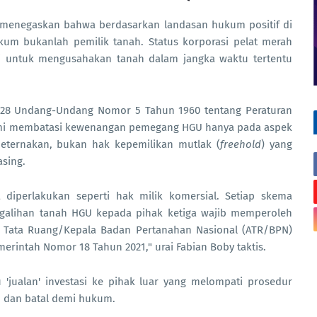
 menegaskan bahwa berdasarkan landasan hukum positif di
ukum bukanlah pemilik tanah. Status korporasi pelat merah
i untuk mengusahakan tanah dalam jangka waktu tertentu
 28 Undang-Undang Nomor 5 Tahun 1960 tentang Peraturan
i ini membatasi kewenangan pemegang HGU hanya pada aspek
eternakan, bukan hak kepemilikan mutlak (
freehold
) yang
asing.
iperlakukan seperti hak milik komersial. Setiap skema
engalihan tanah HGU kepada pihak ketiga wajib memperoleh
dan Tata Ruang/Kepala Badan Pertanahan Nasional (ATR/BPN)
erintah Nomor 18 Tahun 2021," urai Fabian Boby taktis.
u 'jualan' investasi ke pihak luar yang melompati prosedur
m dan batal demi hukum.