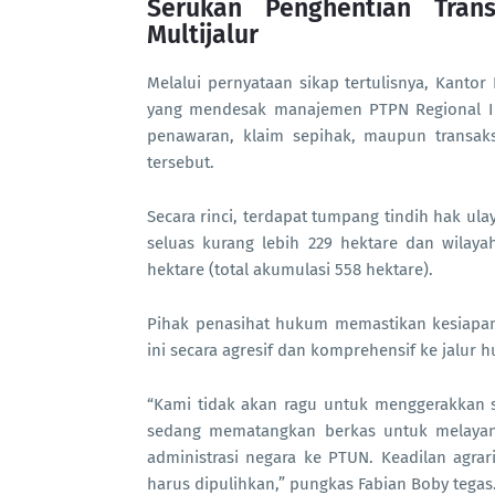
Serukan Penghentian Tran
Multijalur
Melalui pernyataan sikap tertulisnya, Kan
yang mendesak manajemen PTPN Regional I Un
penawaran, klaim sepihak, maupun transaks
tersebut.
Secara rinci, terdapat tumpang tindih hak ulay
seluas kurang lebih 229 hektare dan wilaya
hektare (total akumulasi 558 hektare).
Pihak penasihat hukum memastikan kesiapan
ini secara agresif dan komprehensif ke jalur h
“Kami tidak akan ragu untuk menggerakkan s
sedang mematangkan berkas untuk melayang
administrasi negara ke PTUN. Keadilan agra
harus dipulihkan,” pungkas Fabian Boby tegas.