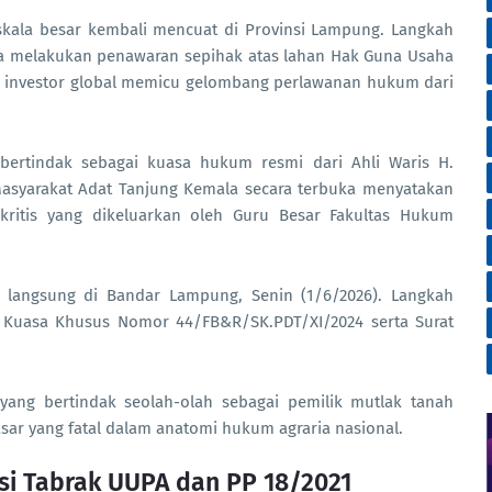
skala besar kembali mencuat di Provinsi Lampung. Langkah
uga melakukan penawaran sepihak atas lahan Hak Guna Usaha
da investor global memicu gelombang perlawanan hukum dari
ertindak sebagai kuasa hukum resmi dari Ahli Waris H.
Masyarakat Adat Tanjung Kemala secara terbuka menyatakan
kritis yang dikeluarkan oleh Guru Besar Fakultas Hukum
n langsung di Bandar Lampung, Senin (1/6/2026). Langkah
t Kuasa Khusus Nomor 44/FB&R/SK.PDT/XI/2024 serta Surat
.
ang bertindak seolah-olah sebagai pemilik mutlak tanah
ar yang fatal dalam anatomi hukum agraria nasional.
si Tabrak UUPA dan PP 18/2021