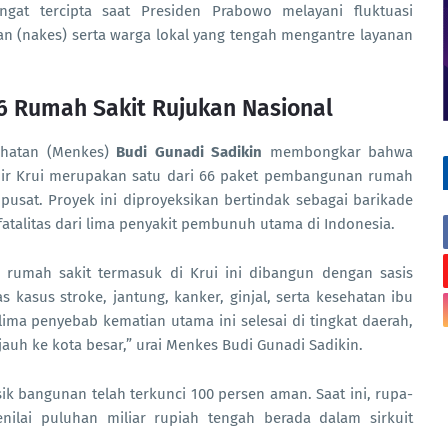
angat tercipta saat Presiden Prabowo melayani fluktuasi
an (nakes) serta warga lokal yang tengah mengantre layanan
6 Rumah Sakit Rujukan Nasional
sehatan (Menkes)
Budi Gunadi Sadikin
membongkar bahwa
hir Krui merupakan satu dari 66 paket pembangunan rumah
 pusat. Proyek ini diproyeksikan bertindak sebagai barikade
talitas dari lima penyakit pembunuh utama di Indonesia.
6 rumah sakit termasuk di Krui ini dibangun dengan sasis
asus stroke, jantung, kanker, ginjal, serta kesehatan ibu
ima penyebab kematian utama ini selesai di tingkat daerah,
uh ke kota besar,” urai Menkes Budi Gunadi Sadikin.
k bangunan telah terkunci 100 persen aman. Saat ini, rupa-
nilai puluhan miliar rupiah tengah berada dalam sirkuit