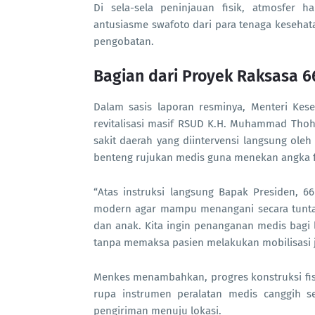
Di sela-sela peninjauan fisik, atmosfer h
antusiasme swafoto dari para tenaga kesehat
pengobatan.
Bagian dari Proyek Raksasa 6
Dalam sasis laporan resminya, Menteri Ke
revitalisasi masif RSUD K.H. Muhammad Tho
sakit daerah yang diintervensi langsung oleh
benteng rujukan medis guna menekan angka fa
“Atas instruksi langsung Bapak Presiden, 6
modern agar mampu menangani secara tuntas k
dan anak. Kita ingin penanganan medis bagi l
tanpa memaksa pasien melakukan mobilisasi ja
Menkes menambahkan, progres konstruksi fisi
rupa instrumen peralatan medis canggih se
pengiriman menuju lokasi.