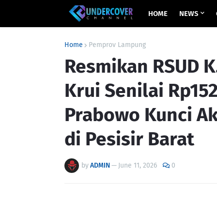
HOME
NEWS
Home
Pemprov Lampung
Resmikan RSUD K
Krui Senilai Rp152
Prabowo Kunci A
di Pesisir Barat
by
ADMIN
—
June 11, 2026
0