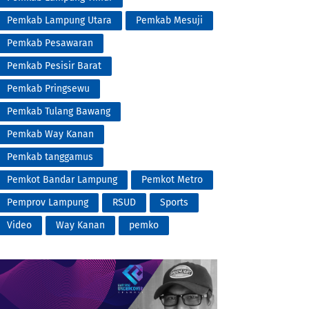
Pemkab Lampung Utara
Pemkab Mesuji
Pemkab Pesawaran
Pemkab Pesisir Barat
Pemkab Pringsewu
Pemkab Tulang Bawang
Pemkab Way Kanan
Pemkab tanggamus
Pemkot Bandar Lampung
Pemkot Metro
Pemprov Lampung
RSUD
Sports
Video
Way Kanan
pemko