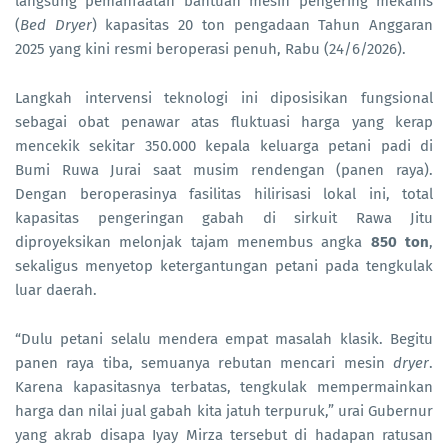
langsung pemanfaatan bantuan mesin pengering mekanis
(
Bed Dryer
) kapasitas 20 ton pengadaan Tahun Anggaran
2025 yang kini resmi beroperasi penuh, Rabu (24/6/2026).
Langkah intervensi teknologi ini diposisikan fungsional
sebagai obat penawar atas fluktuasi harga yang kerap
mencekik sekitar 350.000 kepala keluarga petani padi di
Bumi Ruwa Jurai saat musim rendengan (panen raya).
Dengan beroperasinya fasilitas hilirisasi lokal ini, total
kapasitas pengeringan gabah di sirkuit Rawa Jitu
diproyeksikan melonjak tajam menembus angka
850 ton
,
sekaligus menyetop ketergantungan petani pada tengkulak
luar daerah.
“Dulu petani selalu mendera empat masalah klasik. Begitu
panen raya tiba, semuanya rebutan mencari mesin
dryer
.
Karena kapasitasnya terbatas, tengkulak mempermainkan
harga dan nilai jual gabah kita jatuh terpuruk,” urai Gubernur
yang akrab disapa Iyay Mirza tersebut di hadapan ratusan