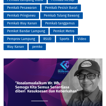
Pemkab Pesawaran
Pemkab Pesisir Barat
Pemkab Pringsewu
Pemkab Tulang Bawang
Pemkab Way Kanan
Pemkab tanggamus
Pemkot Bandar Lampung
Pemkot Metro
Pemprov Lampung
RSUD
Sports
Video
Way Kanan
pemko