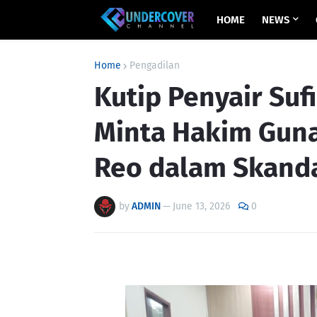
HOME
NEWS
Home
Pengadilan
Kutip Penyair Suf
Minta Hakim Guna
Reo dalam Skanda
by
ADMIN
—
June 13, 2026
0