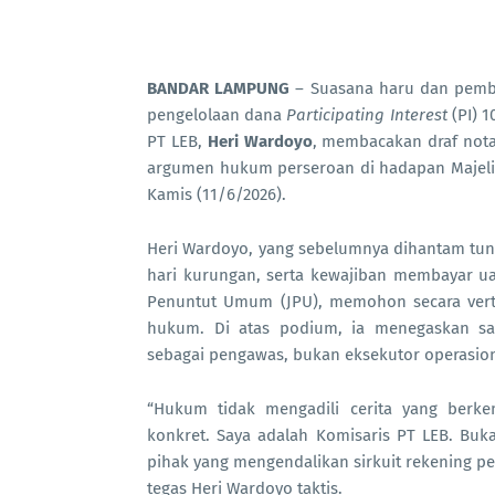
BANDAR LAMPUNG
– Suasana haru dan pembe
pengelolaan dana
Participating Interest
(PI) 1
PT LEB,
Heri Wardoyo
, membacakan draf nota
argumen hukum perseroan di hadapan Majelis
Kamis (11/6/2026).
Heri Wardoyo, yang sebelumnya dihantam tunt
hari kurungan, serta kewajiban membayar uan
Penuntut Umum (JPU), memohon secara verti
hukum. Di atas podium, ia menegaskan sa
sebagai pengawas, bukan eksekutor operasion
“Hukum tidak mengadili cerita yang berk
konkret. Saya adalah Komisaris PT LEB. Buk
pihak yang mengendalikan sirkuit rekening p
tegas Heri Wardoyo taktis.