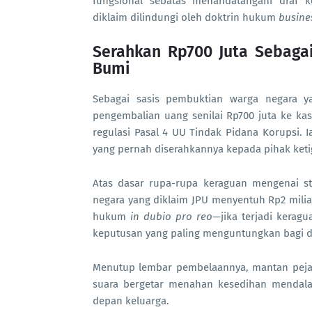
fungsional sebatas menandatangani draf ke
diklaim dilindungi oleh doktrin hukum
busine
Serahkan Rp700 Juta Sebagai
Bumi
Sebagai sasis pembuktian warga negara 
pengembalian uang senilai Rp700 juta ke kas
regulasi Pasal 4 UU Tindak Pidana Korupsi. 
yang pernah diserahkannya kepada pihak ketig
Atas dasar rupa-rupa keraguan mengenai stat
negara yang diklaim JPU menyentuh Rp2 milia
hukum
in dubio pro reo
—jika terjadi kerag
keputusan yang paling menguntungkan bagi di
Menutup lembar pembelaannya, mantan peja
suara bergetar menahan kesedihan mendal
depan keluarga.