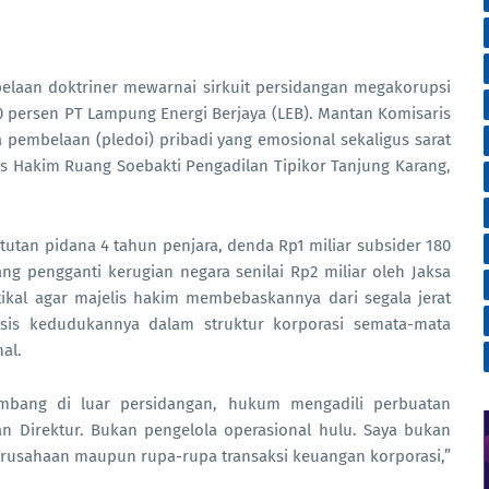
laan doktriner mewarnai sirkuit persidangan megakorupsi
0 persen PT Lampung Energi Berjaya (LEB). Mantan Komisaris
 pembelaan (pledoi) pribadi yang emosional sekaligus sarat
 Hakim Ruang Soebakti Pengadilan Tipikor Tanjung Karang,
utan pidana 4 tahun penjara, denda Rp1 miliar subsider 180
g pengganti kerugian negara senilai Rp2 miliar oleh Jaksa
kal agar majelis hakim membebaskannya dari segala jerat
sis kedudukannya dalam struktur korporasi semata-mata
al.
embang di luar persidangan, hukum mengadili perbuatan
an Direktur. Bukan pengelola operasional hulu. Saya bukan
erusahaan maupun rupa-rupa transaksi keuangan korporasi,”