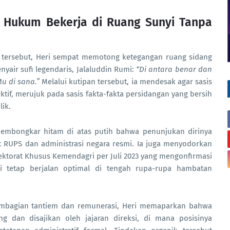
k Hukum Bekerja di Ruang Sunyi Tanpa
n tersebut, Heri sempat memotong ketegangan ruang sidang
nyair sufi legendaris, Jalaluddin Rumi:
“Di antara benar dan
u di sana.”
Melalui kutipan tersebut, ia mendesak agar sasis
tif, merujuk pada sasis fakta-fakta persidangan yang bersih
lik.
 membongkar hitam di atas putih bahwa penunjukan dirinya
it RUPS dan administrasi negara resmi. Ia juga menyodorkan
spektorat Khusus Kemendagri per Juli 2023 yang mengonfirmasi
i tetap berjalan optimal di tengah rupa-rupa hambatan
 pembagian tantiem dan remunerasi, Heri memaparkan bahwa
ung dan disajikan oleh jajaran direksi, di mana posisinya