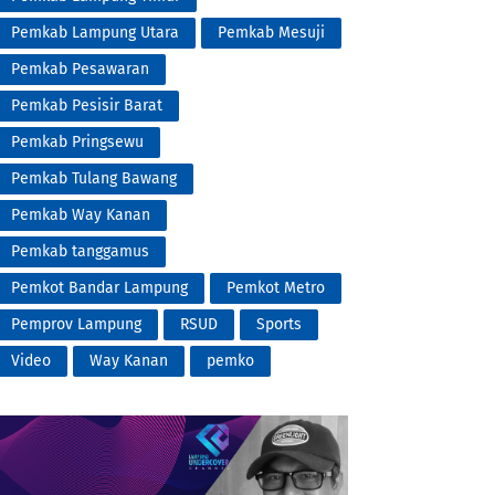
Pemkab Lampung Utara
Pemkab Mesuji
Pemkab Pesawaran
Pemkab Pesisir Barat
Pemkab Pringsewu
Pemkab Tulang Bawang
Pemkab Way Kanan
Pemkab tanggamus
Pemkot Bandar Lampung
Pemkot Metro
Pemprov Lampung
RSUD
Sports
Video
Way Kanan
pemko