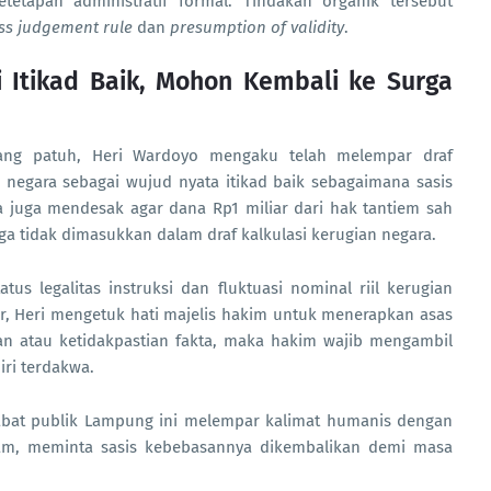
tetapan administratif formal. Tindakan organik tersebut
ss judgement rule
dan
presumption of validity
.
 Itikad Baik, Mohon Kembali ke Surga
yang patuh, Heri Wardoyo mengaku telah melempar draf
 negara sebagai wujud nyata itikad baik sebagaimana sasis
Ia juga mendesak agar dana Rp1 miliar dari hak tantiem sah
a tidak dimasukkan dalam draf kalkulasi kerugian negara.
us legalitas instruksi dan fluktuasi nominal riil kerugian
r, Heri mengetuk hati majelis hakim untuk menerapkan asas
uan atau ketidakpastian fakta, maka hakim wajib mengambil
ri terdakwa.
bat publik Lampung ini melempar kalimat humanis dengan
am, meminta sasis kebebasannya dikembalikan demi masa