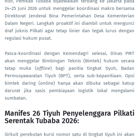
hilir, Pemkab Tubaba dijadwalkan terbang ke Jakarta pada
24–25 Juni 2026 untuk menggelar koordinasi makro bersama
Direktorat Jenderal Bina Pemerintahan Desa Kementerian
Dalam Negeri. Langkah proaktif ini diambil untuk mengunci
draf juknis Pilkati agar tetap linier dan tegak lurus dengan
regulasi hukum pusat.
Pasca-koordinasi dengan Kemendagri selesai, Dinas PMT
akan menggelar Bimbingan Teknis (Bimtek) hukum secara
tatap muka (
offline
) bagi panitia tingkat tiyuh, Badan
Permusyawaratan Tiyuh (BPT), serta sub-kepanitiaan. Opsi
bimtek daring (
online
) hanya akan dibuka sebagai katup
darurat jika sasis pembiayaan logistik lokal mengalami
sumbatan.
Manifes 26 Tiyuh Penyelenggara Pilkati
Serentak Tubaba 2026:
Sirkuit perebutan kursi nomor satu di tingkat tiyuh ini akan