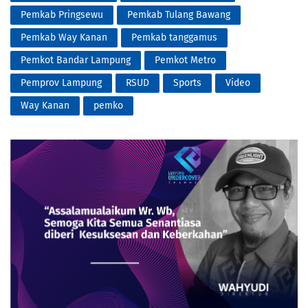
Pemkab Pringsewu
Pemkab Tulang Bawang
Pemkab Way Kanan
Pemkab tanggamus
Pemkot Bandar Lampung
Pemkot Metro
Pemprov Lampung
RSUD
Sports
Video
Way Kanan
pemko