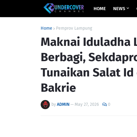
HOME
NEWS
Home
Pemprov Lampung
Maknai Iduladha
Berbagi, Sekdapr
Tunaikan Salat Id 
Bakrie
by
ADMIN
—
May 27, 2026
0