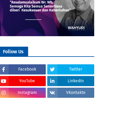
Follow Us
Facebook
Twitter
YouTube
LinkedIn
Instagram
VKontakte