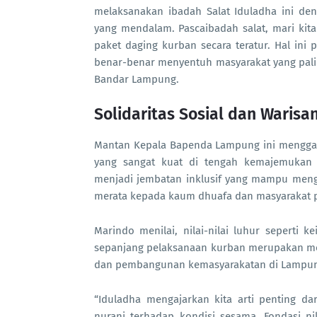
melaksanakan ibadah Salat Iduladha ini den
yang mendalam. Pascaibadah salat, mari kit
paket daging kurban secara teratur. Hal ini 
benar-benar menyentuh masyarakat yang palin
Bandar Lampung.
Solidaritas Sosial dan Warisa
Mantan Kepala Bapenda Lampung ini menggar
yang sangat kuat di tengah kemajemukan m
menjadi jembatan inklusif yang mampu mengi
merata kepada kaum dhuafa dan masyarakat p
Marindo menilai, nilai-nilai luhur seperti
sepanjang pelaksanaan kurban merupakan mod
dan pembangunan kemasyarakatan di Lampu
“Iduladha mengajarkan kita arti penting d
nurani terhadap kondisi sesama. Fondasi nil