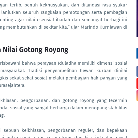
gan tertib, penuh kekhusyukan, dan dilandasi rasa syukur
a lanjutkan seluruh rangkaian pemotongan serta pembagian
penting agar nilai esensial ibadah dan semangat berbagi ini
g membutuhkan di sekitar kita,” ujar Marindo Kurniawan di
n Nilai Gotong Royong
isbawahi bahwa perayaan Iduladha memiliki dimensi sosial
asyarakat. Tradisi penyembelihan hewan kurban dinilai
kis sekat-sekat sosial melalui pembagian hak pangan yang
rasejahtera.
 keikhlasan, pengorbanan, dan gotong royong yang tecermin
al sosial yang sangat berharga dalam menopang stabilitas
ng.
ari sebuah keikhlasan, pengorbanan reguler, dan kepekaan
ai inilah yang harus secara konsisten kita jaga dan rawat