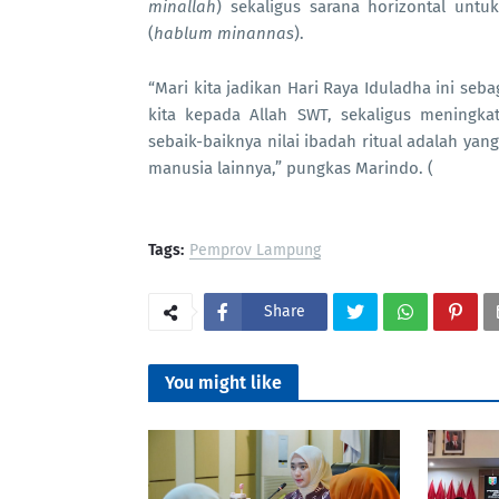
minallah
) sekaligus sarana horizontal unt
(
hablum minannas
).
“Mari kita jadikan Hari Raya Iduladha ini se
kita kepada Allah SWT, sekaligus meningka
sebaik-baiknya nilai ibadah ritual adalah 
manusia lainnya,” pungkas Marindo. (
Tags:
Pemprov Lampung
Share
You might like