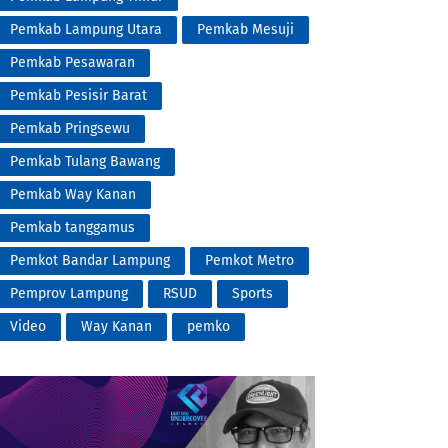
Pemkab Lampung Utara
Pemkab Mesuji
Pemkab Pesawaran
Pemkab Pesisir Barat
Pemkab Pringsewu
Pemkab Tulang Bawang
Pemkab Way Kanan
Pemkab tanggamus
Pemkot Bandar Lampung
Pemkot Metro
Pemprov Lampung
RSUD
Sports
Video
Way Kanan
pemko