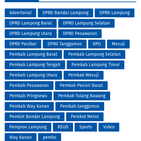
Advertorial
DPRD Bandar Lampung
DPRD Lampung
DPRD Lampung Barat
DPRD Lampung Selatan
DPRD Lampung Utara
DPRD Pesawaran
DPRD Pesibar
DPRD Tanggamus
KPU
Mesuji
Pemkab Lampung Barat
Pemkab Lampung Selatan
Pemkab Lampung Tengah
Pemkab Lampung Timur
Pemkab Lampung Utara
Pemkab Mesuji
Pemkab Pesawaran
Pemkab Pesisir Barat
Pemkab Pringsewu
Pemkab Tulang Bawang
Pemkab Way Kanan
Pemkab tanggamus
Pemkot Bandar Lampung
Pemkot Metro
Pemprov Lampung
RSUD
Sports
Video
Way Kanan
pemko