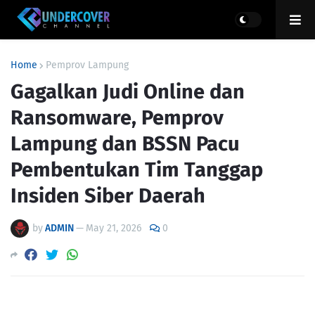
Home
Pemprov Lampung
Gagalkan Judi Online dan
Ransomware, Pemprov
Lampung dan BSSN Pacu
Pembentukan Tim Tanggap
Insiden Siber Daerah
by
ADMIN
—
May 21, 2026
0