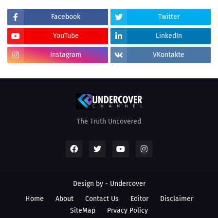
Facebook
Twitter
YouTube
LinkedIn
Instagram
VKontakte
The Truth Uncovered
Design by - Undercover
Home
About
Contact Us
Editor
Disclaimer
SiteMap
Prvacy Policy