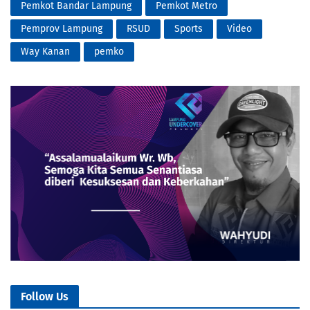
Pemkot Bandar Lampung
Pemkot Metro
Pemprov Lampung
RSUD
Sports
Video
Way Kanan
pemko
Follow Us