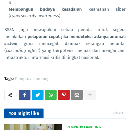
Membangun budaya kesadaran
keamanan siber
(
cybersecurity awareness
).
BSSN juga mewajibkan setiap pemda untuk segera
melakukan
pelaporan cepat jika mendeteksi adanya anomali
sistem
, guna mencegah dampak serangan berantai
(
cascading effect
) yang berpotensi meluas dan mengancam
infrastruktur informasi kritis di tingkat nasional.
Tags:
Pemprov Lampung
You might like
View all
PEMPROV LAMPUNG