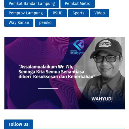
Pemkot Bandar Lampung
Pemkot Metro
Pemprov Lampung
RSUD
Sports
Video
Way Kanan
pemko
Follow Us