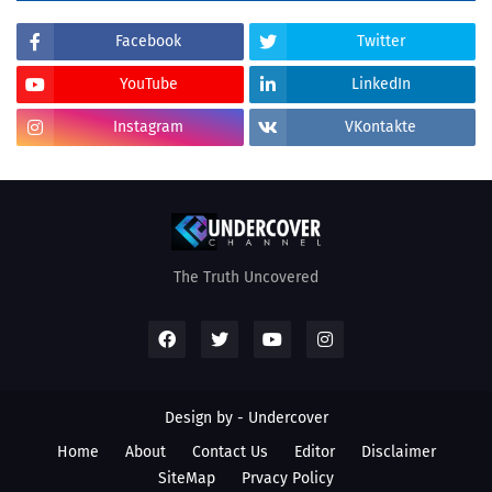
Facebook
Twitter
YouTube
LinkedIn
Instagram
VKontakte
The Truth Uncovered
Design by - Undercover
Home
About
Contact Us
Editor
Disclaimer
SiteMap
Prvacy Policy