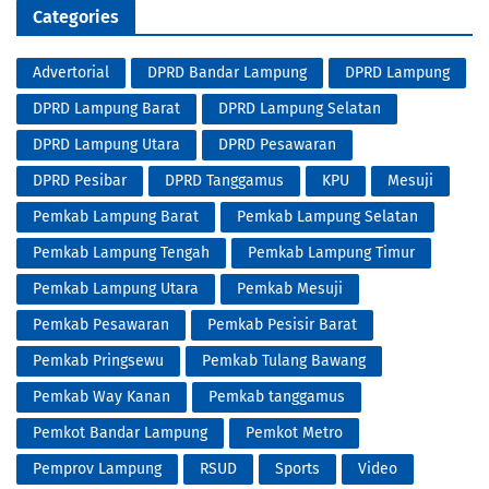
Categories
Advertorial
DPRD Bandar Lampung
DPRD Lampung
DPRD Lampung Barat
DPRD Lampung Selatan
DPRD Lampung Utara
DPRD Pesawaran
DPRD Pesibar
DPRD Tanggamus
KPU
Mesuji
Pemkab Lampung Barat
Pemkab Lampung Selatan
Pemkab Lampung Tengah
Pemkab Lampung Timur
Pemkab Lampung Utara
Pemkab Mesuji
Pemkab Pesawaran
Pemkab Pesisir Barat
Pemkab Pringsewu
Pemkab Tulang Bawang
Pemkab Way Kanan
Pemkab tanggamus
Pemkot Bandar Lampung
Pemkot Metro
Pemprov Lampung
RSUD
Sports
Video