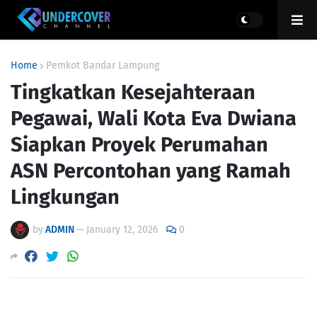
Home
Pemkot Bandar Lampung
Tingkatkan Kesejahteraan
Pegawai, Wali Kota Eva Dwiana
Siapkan Proyek Perumahan
ASN Percontohan yang Ramah
Lingkungan
by
ADMIN
—
January 12, 2026
0