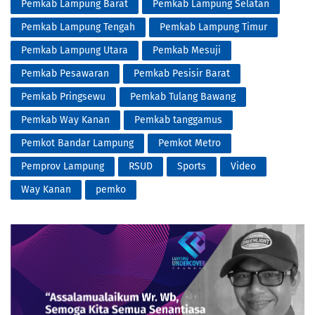
Pemkab Lampung Barat
Pemkab Lampung Selatan
Pemkab Lampung Tengah
Pemkab Lampung Timur
Pemkab Lampung Utara
Pemkab Mesuji
Pemkab Pesawaran
Pemkab Pesisir Barat
Pemkab Pringsewu
Pemkab Tulang Bawang
Pemkab Way Kanan
Pemkab tanggamus
Pemkot Bandar Lampung
Pemkot Metro
Pemprov Lampung
RSUD
Sports
Video
Way Kanan
pemko