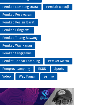
Pemkab Lampung Utara
Pemkab Mesuji
Pemkab Pesawaran
Pemkab Pesisir Barat
Pemkab Pringsewu
Pemkab Tulang Bawang
Pemkab Way Kanan
Pemkab tanggamus
Pemkot Bandar Lampung
Pemkot Metro
Pemprov Lampung
RSUD
Sports
Video
Way Kanan
pemko