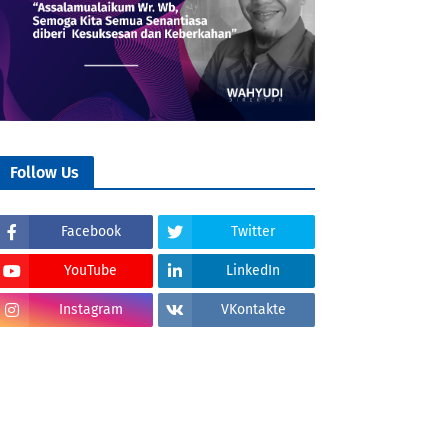
Follow Us
Facebook
Twitter
YouTube
LinkedIn
Instagram
VKontakte