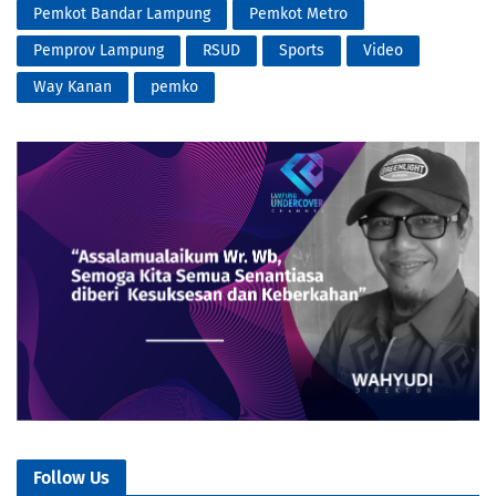
Pemkot Bandar Lampung
Pemkot Metro
Pemprov Lampung
RSUD
Sports
Video
Way Kanan
pemko
Follow Us