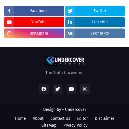
Facebook
Twitter
YouTube
LinkedIn
Instagram
VKontakte
The Truth Uncovered
Design by - Undercover
Home
About
Contact Us
Editor
Disclaimer
SiteMap
Prvacy Policy