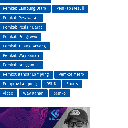
Pemkab Lampung Utara
Pemkab Mesuji
Pemkab Pesawaran
Pemkab Pesisir Barat
Pemkab Pringsewu
Pemkab Tulang Bawang
Pemkab Way Kanan
Pemkab tanggamus
Pemkot Bandar Lampung
Pemkot Metro
Pemprov Lampung
RSUD
Sports
Video
Way Kanan
pemko