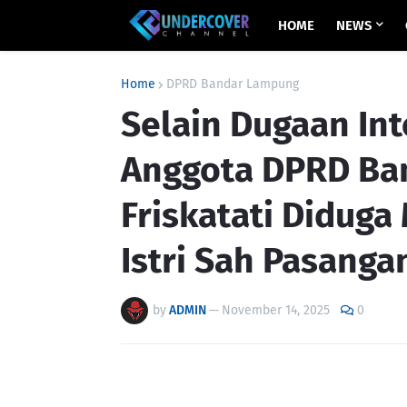
HOME
NEWS
Home
DPRD Bandar Lampung
Selain Dugaan Int
Anggota DPRD Ba
Friskatati Diduga 
Istri Sah Pasanga
by
ADMIN
—
November 14, 2025
0